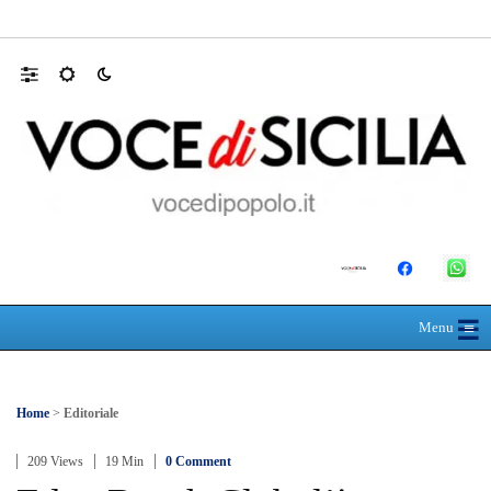
Mit, ok Consiglio Lavori pubblici a progett
☰
≡
Menu
Home
>
Editoriale
209 Views
19 Min
0 Comment