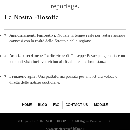
reportage.
La Nostra Filosofia
Aggiornamenti tempestivi:
Notizie in tempo reale per restare sempre
connessi con la realtà dello Stretto e della regione.
Analisi e territorio:
La direzione di Giuseppe Bevacqua garantisce un
punto di vista incisivo, vicino ai cittadini e alle loro istanze.
Fruizione agile:
Una piattaforma pensata per una lettura veloce e
diretta delle notizie quotidiane.
HOME
BLOG
FAQ
CONTACT US
MODULE
© Copyright 2016 - VOCEDIPOPOLO. All Rights Reserved - PEC:
bevacquagiuseppe64@pec.it