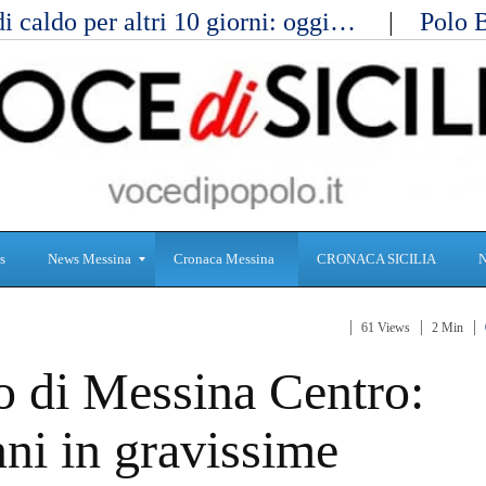
i caldo per altri 10 giorni: oggi…
Polo 
s
News Messina
Cronaca Messina
CRONACA SICILIA
61 Views
2 Min
S
C
o di Messina Centro:
a
r
n
o
i
n
nni in gravissime
t
a
à
c
a