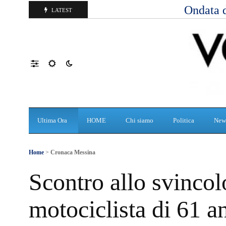
Ondata d
LATEST
Ultima Ora
HOME
Chi siamo
Politica
New
Home
>
Cronaca Messina
Scontro allo svincol
motociclista di 61 a