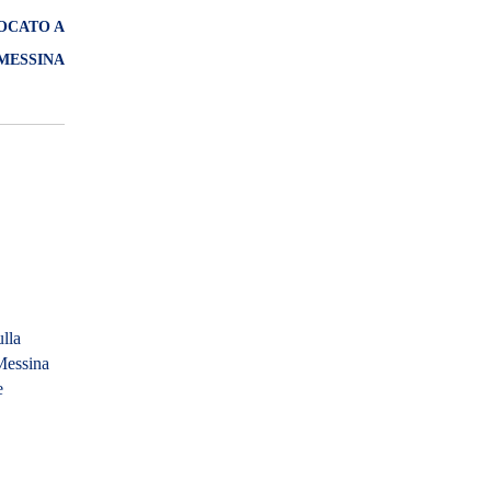
OCATO A
MESSINA
lla
Messina
e