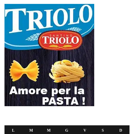
L
M
M
G
V
S
D