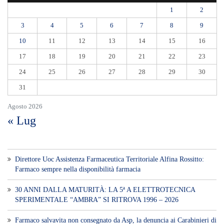
1
2
3
4
5
6
7
8
9
10
11
12
13
14
15
16
17
18
19
20
21
22
23
24
25
26
27
28
29
30
31
Agosto 2026
« Lug
Direttore Uoc Assistenza Farmaceutica Territoriale Alfina Rossitto:
Farmaco sempre nella disponibilità farmacia
30 ANNI DALLA MATURITÀ: LA 5ª A ELETTROTECNICA
SPERIMENTALE “AMBRA” SI RITROVA 1996 – 2026
Farmaco salvavita non consegnato da Asp, la denuncia ai Carabinieri di