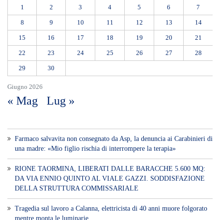
1
2
3
4
5
6
7
8
9
10
11
12
13
14
15
16
17
18
19
20
21
22
23
24
25
26
27
28
29
30
Giugno 2026
« Mag
Lug »
Farmaco salvavita non consegnato da Asp, la denuncia ai Carabinieri di
una madre: «Mio figlio rischia di interrompere la terapia»
RIONE TAORMINA, LIBERATI DALLE BARACCHE 5.600 MQ:
DA VIA ENNIO QUINTO AL VIALE GAZZI. SODDISFAZIONE
DELLA STRUTTURA COMMISSARIALE
Tragedia sul lavoro a Calanna, elettricista di 40 anni muore folgorato
mentre monta le luminarie