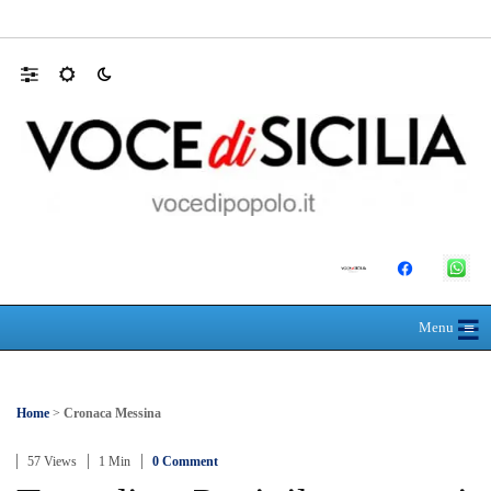
Farmaco salvavita non consegnato da Asp, l
☰
≡
Menu
Home
>
Cronaca Messina
57 Views
1 Min
0 Comment