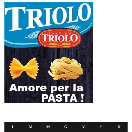
L
M
M
G
V
S
D