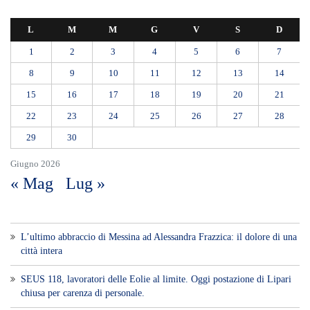
L
M
M
G
V
S
D
1
2
3
4
5
6
7
8
9
10
11
12
13
14
15
16
17
18
19
20
21
22
23
24
25
26
27
28
29
30
Giugno 2026
« Mag
Lug »
L’ultimo abbraccio di Messina ad Alessandra Frazzica: il dolore di una
città intera
SEUS 118, lavoratori delle Eolie al limite. Oggi postazione di Lipari
chiusa per carenza di personale.