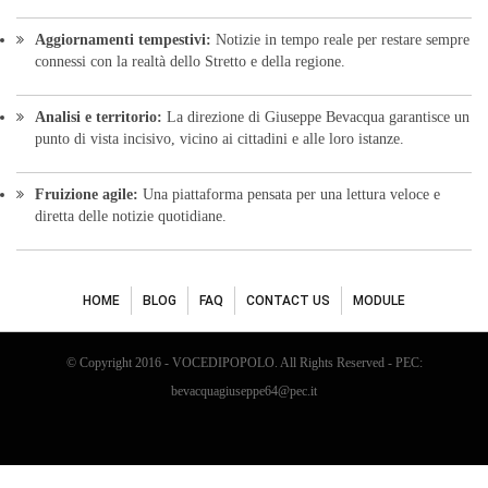
Aggiornamenti tempestivi:
Notizie in tempo reale per restare sempre
connessi con la realtà dello Stretto e della regione.
Analisi e territorio:
La direzione di Giuseppe Bevacqua garantisce un
punto di vista incisivo, vicino ai cittadini e alle loro istanze.
Fruizione agile:
Una piattaforma pensata per una lettura veloce e
diretta delle notizie quotidiane.
HOME
BLOG
FAQ
CONTACT US
MODULE
© Copyright 2016 - VOCEDIPOPOLO. All Rights Reserved - PEC:
bevacquagiuseppe64@pec.it