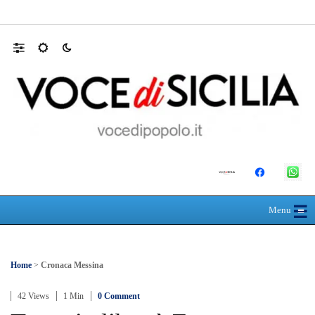
L’ultimo abbraccio di Messina ad Alessandra
☰
≡
Menu
Home
>
Cronaca Messina
42 Views
1 Min
0 Comment