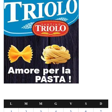
L
M
M
G
V
S
D
1
2
3
4
5
6
7