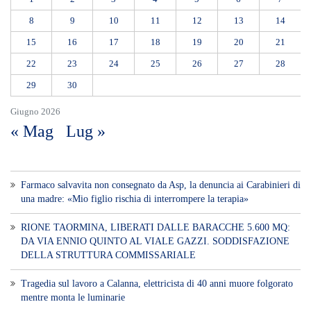
8
9
10
11
12
13
14
15
16
17
18
19
20
21
22
23
24
25
26
27
28
29
30
Giugno 2026
« Mag
Lug »
Farmaco salvavita non consegnato da Asp, la denuncia ai Carabinieri di
una madre: «Mio figlio rischia di interrompere la terapia»
RIONE TAORMINA, LIBERATI DALLE BARACCHE 5.600 MQ:
DA VIA ENNIO QUINTO AL VIALE GAZZI. SODDISFAZIONE
DELLA STRUTTURA COMMISSARIALE
Tragedia sul lavoro a Calanna, elettricista di 40 anni muore folgorato
mentre monta le luminarie