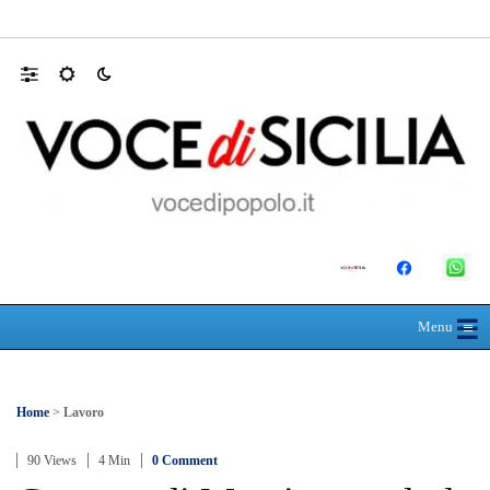
Farmaco salvavita non consegnato da Asp, l
☰
≡
Menu
Home
>
Lavoro
90 Views
4 Min
0 Comment