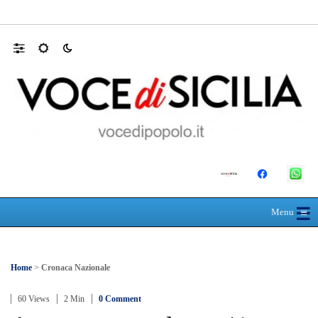
MANUTENZIONI STRADALI FINALMEN
☰
≡
Menu
Home
>
Cronaca Nazionale
60 Views
2 Min
0 Comment