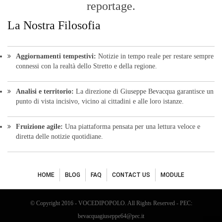
reportage.
La Nostra Filosofia
Aggiornamenti tempestivi:
Notizie in tempo reale per restare sempre
connessi con la realtà dello Stretto e della regione.
Analisi e territorio:
La direzione di Giuseppe Bevacqua garantisce un
punto di vista incisivo, vicino ai cittadini e alle loro istanze.
Fruizione agile:
Una piattaforma pensata per una lettura veloce e
diretta delle notizie quotidiane.
HOME
BLOG
FAQ
CONTACT US
MODULE
© Copyright 2016 - VOCEDIPOPOLO. All Rights Reserved - PEC:
bevacquagiuseppe64@pec.it