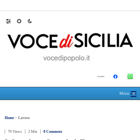
L’ultimo abbraccio di Messina ad Alessandra
☰
≡
Menu
Home
>
Lavoro
79 Views
2 Min
0 Comment