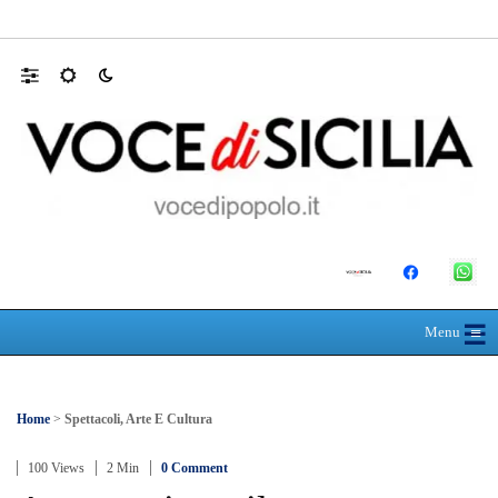
Mit, ok Consiglio Lavori pubblici a progett
☰
≡
Menu
Home
>
Spettacoli, Arte E Cultura
100 Views
2 Min
0 Comment