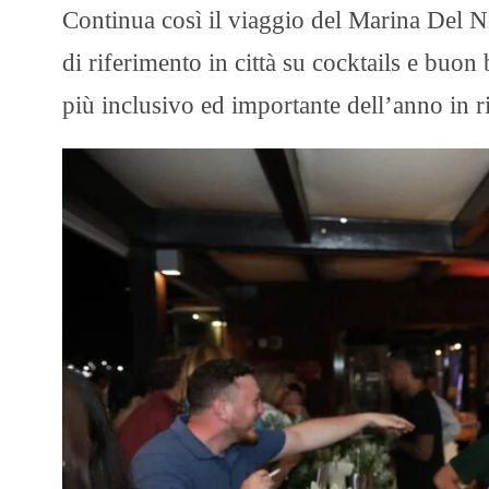
Continua così il viaggio del Marina Del N
di riferimento in città su cocktails e buon
più inclusivo ed importante dell’anno in ri