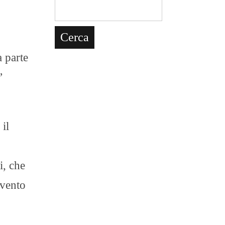
a parte
”
il
i, che
evento