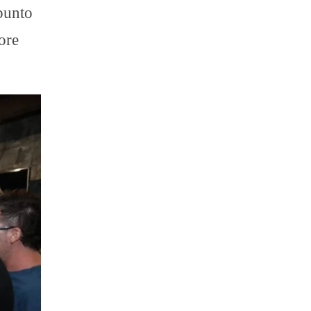
 punto
tore