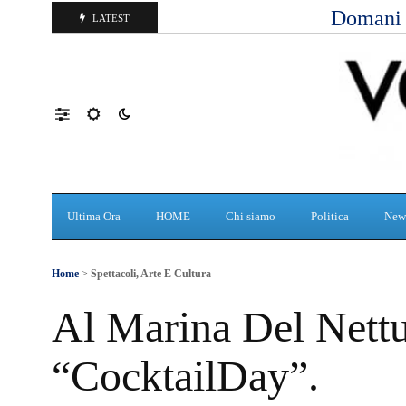
Domani d
LATEST
Ultima Ora
HOME
Chi siamo
Politica
New
Home
>
Spettacoli, Arte E Cultura
Al Marina Del Nettun
“CocktailDay”.