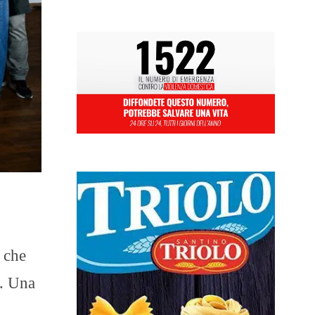
o che
a. Una