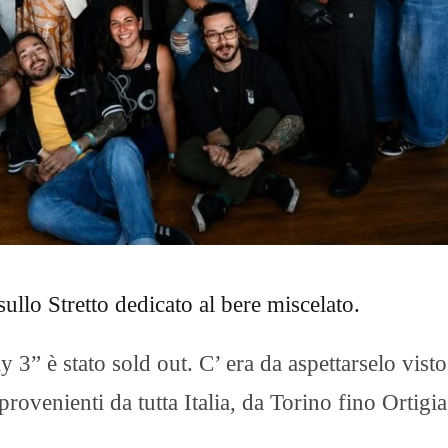
O
R
T
A
G
E
S
p
o
r
t
T
I
R
ullo Stretto dedicato al bere miscelato.
R
E
N
O
y 3” è stato sold out. C’ era da aspettarselo vist
provenienti da tutta Italia, da Torino fino Ortigi