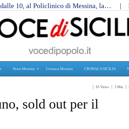
alle 10, al Policlinico di Messina, la…
s
News Messina
Cronaca Messina
CRONACA SICILIA
65 Views
3 Min
S
C
o, sold out per il
a
r
n
o
i
n
t
a
à
c
a