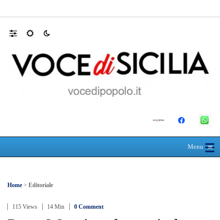
Farmaco salvavita non consegnato da Asp, l
☰
≡
Menu
Home
>
Editoriale
115 Views
14 Min
0 Comment