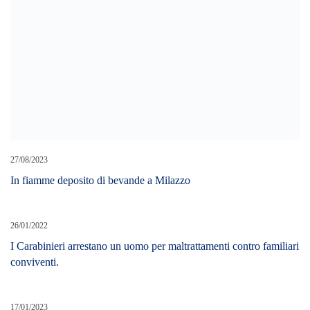
27/08/2023
In fiamme deposito di bevande a Milazzo
26/01/2022
I Carabinieri arrestano un uomo per maltrattamenti contro familiari
conviventi.
17/01/2023
Inchiesta falsi green pass, “Orsa estranea ai fatti”
LEAVE A REPLY