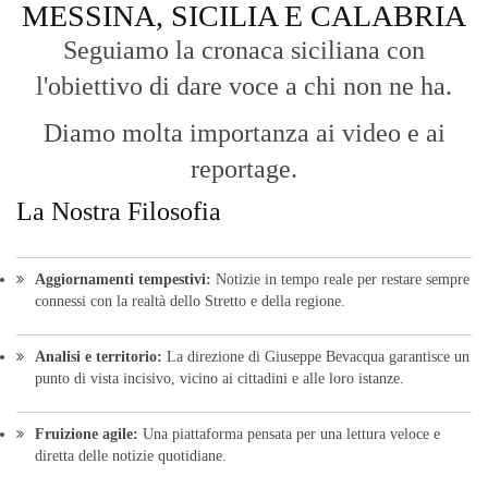
Aggiornamenti tempestivi:
Notizie in tempo reale per restare sempre
connessi con la realtà dello Stretto e della regione.
Analisi e territorio:
La direzione di Giuseppe Bevacqua garantisce un
punto di vista incisivo, vicino ai cittadini e alle loro istanze.
Fruizione agile:
Una piattaforma pensata per una lettura veloce e
diretta delle notizie quotidiane.
HOME
BLOG
FAQ
CONTACT US
MODULE
© Copyright 2016 - VOCEDIPOPOLO. All Rights Reserved - PEC:
bevacquagiuseppe64@pec.it