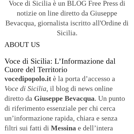
Cuore del Territorio
vocedipopolo.it
è la porta d’accesso a
Voce di Sicilia
, il blog di news online
diretto da
Giuseppe Bevacqua
. Un punto
di riferimento essenziale per chi cerca
un’informazione rapida, chiara e senza
filtri sui fatti di
Messina
e dell’intera
Sicilia
.
- LA STORIA -
Nasce nel 2017 come trasmissione tv di
inchiesta in onda su TirrenoSat.
Voce di Sicilia