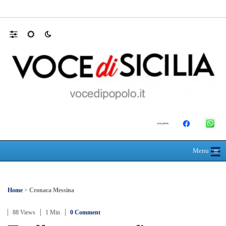
L’ultimo abbraccio di Messina ad Alessandra
☰
≡
Menu
Home
>
Cronaca Messina
88 Views
1 Min
0 Comment