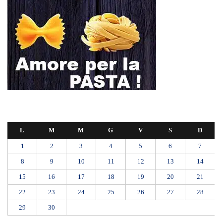
L
M
M
G
V
S
D
1
2
3
4
5
6
7
8
9
10
11
12
13
14
15
16
17
18
19
20
21
22
23
24
25
26
27
28
29
30
Giugno 2026
« Mag
Lug »
L’ultimo abbraccio di Messina ad Alessandra Frazzica: il dolore di una
città intera
SEUS 118, lavoratori delle Eolie al limite. Oggi postazione di Lipari
chiusa per carenza di personale.