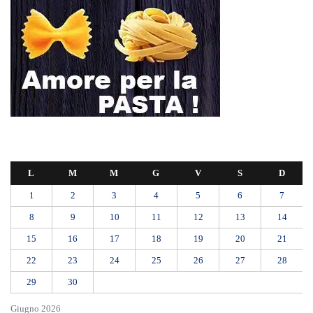
L
M
M
G
V
S
D
1
2
3
4
5
6
7
8
9
10
11
12
13
14
15
16
17
18
19
20
21
22
23
24
25
26
27
28
29
30
Giugno 2026
« Mag
Lug »
Domani dalle 10, al Policlinico di Messina, la camera ardente per
Alessandra Frazzica
Messina, lite tra fratelli al Ringo: esclusa l’accusa di tentato omicidio,
disposti i domiciliari
Stangata sui traghetti: dal 10 agosto rincari del 18% per le isole minori