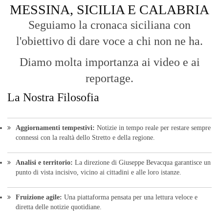
Aggiornamenti tempestivi:
Notizie in tempo reale per restare sempre
connessi con la realtà dello Stretto e della regione.
Analisi e territorio:
La direzione di Giuseppe Bevacqua garantisce un
punto di vista incisivo, vicino ai cittadini e alle loro istanze.
Fruizione agile:
Una piattaforma pensata per una lettura veloce e
diretta delle notizie quotidiane.
HOME
BLOG
FAQ
CONTACT US
MODULE
© Copyright 2016 - VOCEDIPOPOLO. All Rights Reserved - PEC:
bevacquagiuseppe64@pec.it