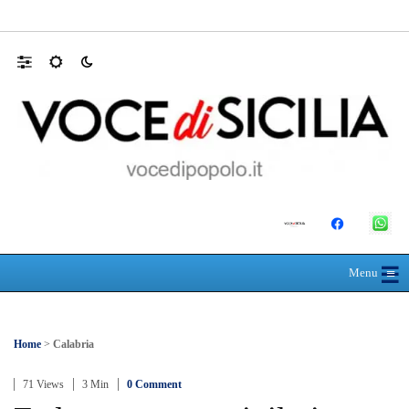
Domani dalle 10, al Policlinico di Messina, 
☰
≡
Menu
Home
>
Calabria
71 Views
3 Min
0 Comment