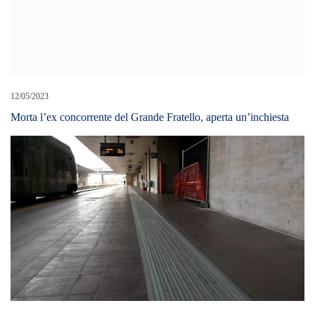
25/01/2024
Aggredirono 25enne su un treno per estorcergli denaro, arrestati