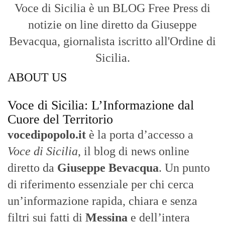
Cuore del Territorio
vocedipopolo.it
è la porta d’accesso a
Voce di Sicilia
, il blog di news online
diretto da
Giuseppe Bevacqua
. Un punto
di riferimento essenziale per chi cerca
un’informazione rapida, chiara e senza
filtri sui fatti di
Messina
e dell’intera
Sicilia
.
- LA STORIA -
Nasce nel 2017 come trasmissione tv di
inchiesta in onda su TirrenoSat.
Voce di Sicilia