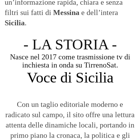
MESSINA, SICILIA E CALABRIA
Seguiamo la cronaca siciliana con
l'obiettivo di dare voce a chi non ne ha.
Diamo molta importanza ai video e ai
reportage.
La Nostra Filosofia
Aggiornamenti tempestivi:
Notizie in tempo reale per restare sempre
connessi con la realtà dello Stretto e della regione.
Analisi e territorio:
La direzione di Giuseppe Bevacqua garantisce un
punto di vista incisivo, vicino ai cittadini e alle loro istanze.
Fruizione agile:
Una piattaforma pensata per una lettura veloce e
diretta delle notizie quotidiane.