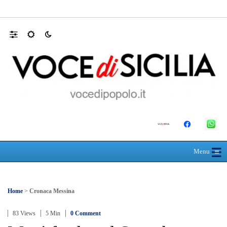
MANUTENZIONI STRADALI FINALMEN
☰
≡
Menu
Home
>
Cronaca Messina
83 Views
5 Min
0 Comment