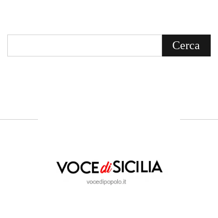
Voce di Sicilia è un BLOG Free Press di
notizie on line diretto da Giuseppe
Bevacqua, giornalista iscritto all'Ordine di
Sicilia.
ABOUT US
Voce di Sicilia: L’Informazione dal
Cuore del Territorio
vocedipopolo.it
è la porta d’accesso a
Voce di Sicilia
, il blog di news online
diretto da
Giuseppe Bevacqua
. Un punto
di riferimento essenziale per chi cerca
un’informazione rapida, chiara e senza
filtri sui fatti di
Messina
e dell’intera