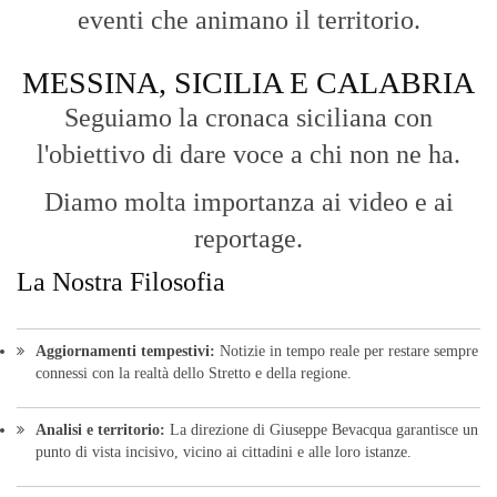
HOME
BLOG
FAQ
CONTACT US
MODULE
© Copyright 2016 - VOCEDIPOPOLO. All Rights Reserved - PEC:
bevacquagiuseppe64@pec.it