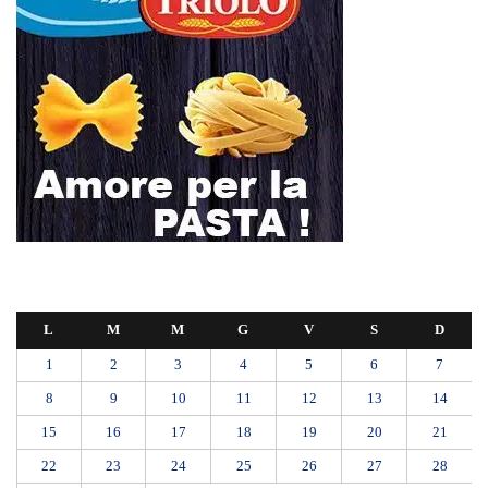
Giugno 2026
« Mag
Lug »
MANUTENZIONI STRADALI FINALMENTE FUORI DALLE
COMPETENZE DI AMAM. DOPO OLTRE DUE ANNI DI
INEFFICIENZA ASSOLUTA.
​Appalti, Musolino: “Rapporto ANAC e inchiesta DDA confermano i
rischi. Affidamenti diretti spalancano le porte ai criminali”
L’ultimo abbraccio di Messina ad Alessandra Frazzica: il dolore di una
città intera
SEUS 118, lavoratori delle Eolie al limite. Oggi postazione di Lipari
chiusa per carenza di personale.
AUTISMO: SPORT E SOLIDARIETÀ PER VINCERE INSIEME