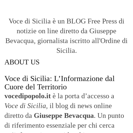
Sicilia
.
- LA STORIA -
Nasce nel 2017 come trasmissione tv di
inchiesta in onda su TirrenoSat.
Voce di Sicilia
Con un taglio editoriale moderno e
radicato sul campo, il sito offre una lettura
attenta delle dinamiche locali, portando in
primo piano la cronaca, la politica e gli
eventi che animano il territorio.