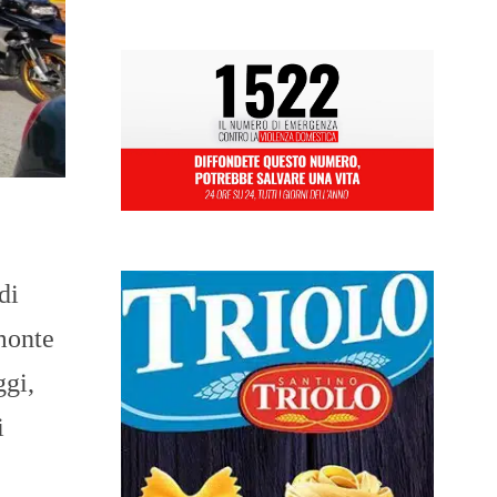
di
emonte
ggi,
i