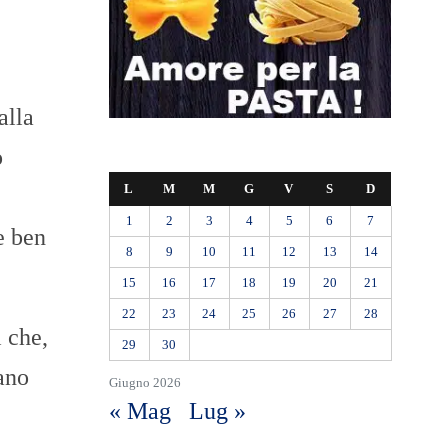
alla
o
L
M
M
G
V
S
D
1
2
3
4
5
6
7
e ben
8
9
10
11
12
13
14
15
16
17
18
19
20
21
22
23
24
25
26
27
28
i che,
29
30
uano
Giugno 2026
« Mag
Lug »