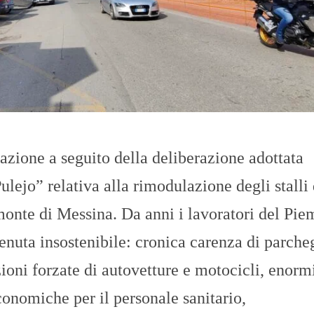
O
R
T
A
G
E
S
p
o
r
t
zione a seguito della deliberazione adottata
T
ejo” relativa alla rimodulazione degli stalli 
I
R
monte di Messina. Da anni i lavoratori del Pi
R
E
nuta insostenibile: cronica carenza di parche
N
O
ioni forzate di autovetture e motocicli, enorm
economiche per il personale sanitario,