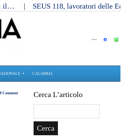
a: il…
SEUS 118, lavoratori delle Eolie 
NAZIONALE
CALABRIA
Cerca L’articolo
0 Comment