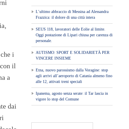
rni
L’ultimo abbraccio di Messina ad Alessandra
Frazzica: il dolore di una città intera
ia,
SEUS 118, lavoratori delle Eolie al limite.
Oggi postazione di Lipari chiusa per carenza di
personale.
AUTISMO: SPORT E SOLIDARIETÀ PER
che i
VINCERE INSIEME
con il
Etna, nuovo parossismo dalla Voragine: stop
ma a
agli arrivi all’aeroporto di Catania almeno fino
alle 12, attivati treni speciali
Ipanema, agosto senza serate: il Tar lascia in
vigore lo stop del Comune
te dai
ri