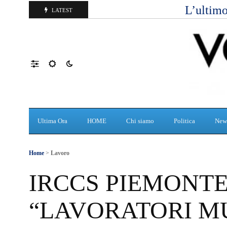
L’ultimo
LATEST
Ultima Ora
HOME
Chi siamo
Politica
New
Home
>
Lavoro
IRCCS PIEMONTE 
“LAVORATORI MU