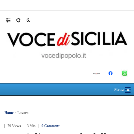
Farmaco salvavita non consegnato da Asp, l
☰
≡
Menu
Home
>
Lavoro
79 Views
3 Min
0 Comment