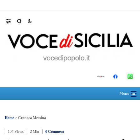
30 ANNI DALLA MATURITÀ: LA 5ª A 
☰
≡
Menu
Home
>
Cronaca Messina
104 Views
2 Min
0 Comment