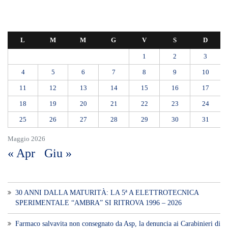
L
M
M
G
V
S
D
1
2
3
4
5
6
7
8
9
10
11
12
13
14
15
16
17
18
19
20
21
22
23
24
25
26
27
28
29
30
31
Maggio 2026
« Apr
Giu »
30 ANNI DALLA MATURITÀ: LA 5ª A ELETTROTECNICA
SPERIMENTALE “AMBRA” SI RITROVA 1996 – 2026
Farmaco salvavita non consegnato da Asp, la denuncia ai Carabinieri di