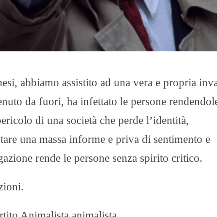
O
R
T
A
G
E
S
p
 mesi, abbiamo assistito ad una vera e propria inv
o
r
enuto da fuori, ha infettato le persone rendendol
t
ricolo di una società che perde l’identità,
T
I
ventare una massa informe e priva di sentimento e
R
R
zione rende le persone senza spirito critico.
E
N
O
zioni.
rtito Animalista animalista.