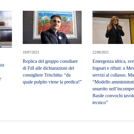
19/07/2023
22/08/2025
Replica del gruppo consiliare
Emergenza idrica, sv
zza
di FdI alle dichiarazioni del
fognari e rifiuti: a Me
consigliere Trischitta: “da
servizi al collasso. M
e
quale pulpito viene la predica!”
“Modello amministrat
smarrito nell’incompe
Basile convochi tavol
tecnico”