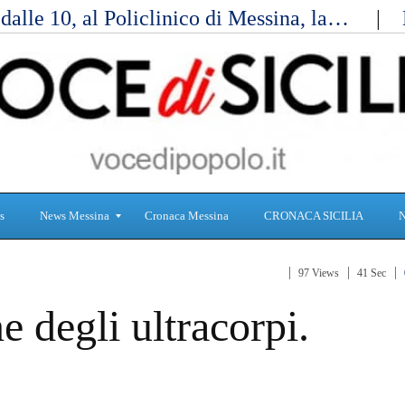
alle 10, al Policlinico di Messina, la…
s
News Messina
Cronaca Messina
CRONACA SICILIA
97 Views
41 Sec
S
C
e degli ultracorpi.
a
r
n
o
i
n
t
a
à
c
a