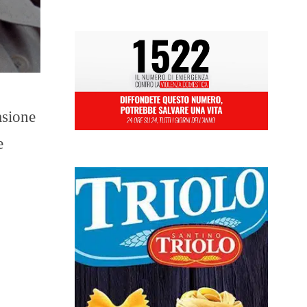
asione
e