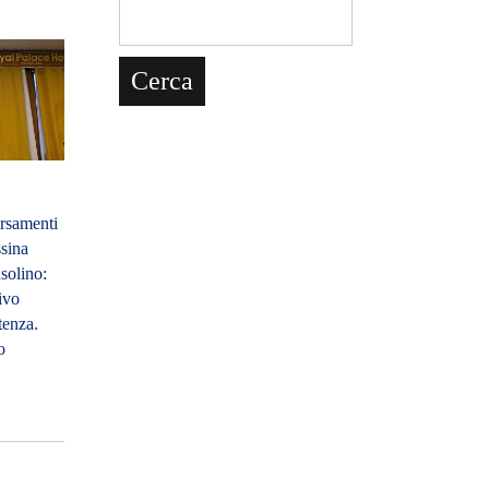
ersamenti
ssina
usolino:
ivo
tenza.
o