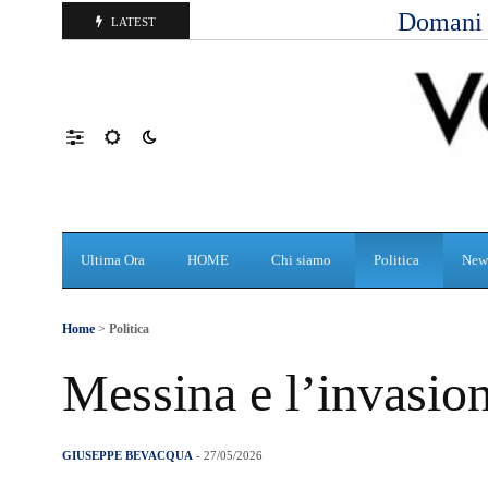
Domani d
LATEST
Ultima Ora
HOME
Chi siamo
Politica
New
Home
>
Politica
Messina e l’invasion
GIUSEPPE BEVACQUA
- 27/05/2026