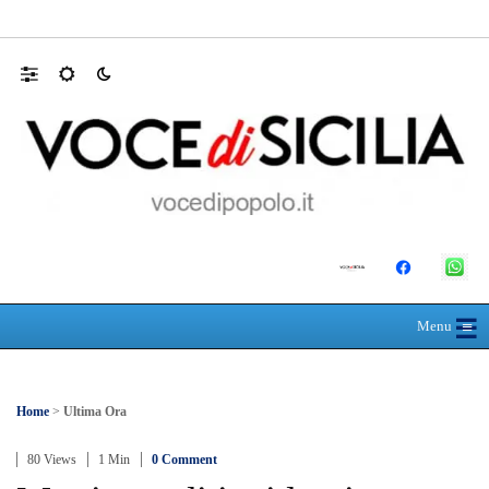
Appalti pubblici gestiti da una “società omb
☰
≡
Menu
Home
>
Ultima Ora
80 Views
1 Min
0 Comment