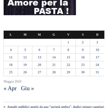
L
M
M
G
V
S
D
1
2
3
4
5
6
7
8
9
10
11
12
13
14
15
16
17
18
19
20
21
22
23
24
25
26
27
28
29
30
31
Maggio 2026
« Apr
Giu »
Appalti pubblici gestiti da una “società ombra”: dodici misure cautelari