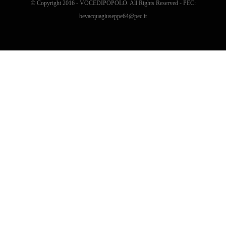
© Copyright 2016 - VOCEDIPOPOLO. All Rights Reserved - PEC:
bevacquagiuseppe64@pec.it