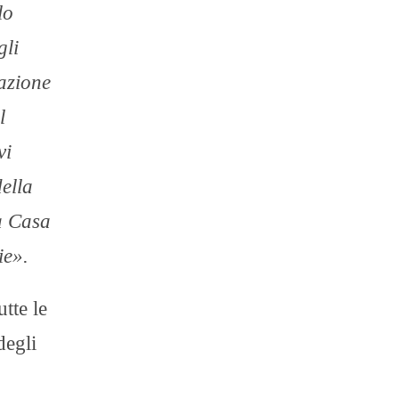
lo
gli
cazione
l
vi
della
na Casa
ie».
utte le
degli