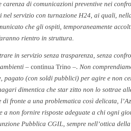
 carenza di comunicazioni preventive nei confro
i nel servizio con turnazione H24, ai quali, nell
omunicato che gli ospiti, temporaneamente accolt
aranno rientro in struttura.
trare in servizio senza trasparenza, senza confr
i ambienti
– continua Trino –.
Non comprendiamo
e, pagato (con soldi pubblici) per agire e non ce
agari dimentica che star zitto non lo sottrae all
e di fronte a una problematica così delicata, l’A
 e a non fornire risposte adeguate a chi ogni gi
unzione Pubblica CGIL, sempre nell’ottica della