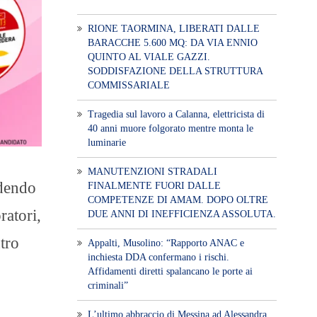
RIONE TAORMINA, LIBERATI DALLE
BARACCHE 5.600 MQ: DA VIA ENNIO
QUINTO AL VIALE GAZZI.
SODDISFAZIONE DELLA STRUTTURA
COMMISSARIALE
Tragedia sul lavoro a Calanna, elettricista di
40 anni muore folgorato mentre monta le
luminarie
MANUTENZIONI STRADALI
edendo
FINALMENTE FUORI DALLE
COMPETENZE DI AMAM. DOPO OLTRE
ratori,
DUE ANNI DI INEFFICIENZA ASSOLUTA.
tro
​Appalti, Musolino: “Rapporto ANAC e
inchiesta DDA confermano i rischi.
Affidamenti diretti spalancano le porte ai
criminali”
L’ultimo abbraccio di Messina ad Alessandra