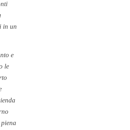
nti
a
i in un
onto e
 le
rto
e
zienda
orno
 piena