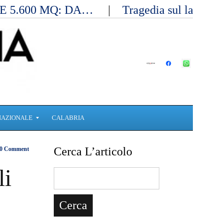
E 5.600 MQ: DA…
Tragedia sul lavoro 
NAZIONALE
CALABRIA
Cerca L’articolo
0 Comment
li