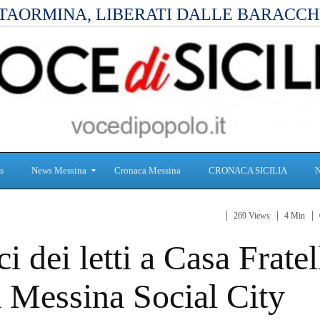
TAORMINA, LIBERATI DALLE BARACCH
s
News Messina
Cronaca Messina
CRONACA SICILIA
269 Views
4 Min
S
C
i dei letti a Casa Fratel
a
r
n
o
i
n
lla Messina Social City
t
a
à
c
a