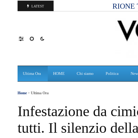
RIONE 
LATEST
Ultima Ora
HOME
Chi siamo
Politica
New
Home
>
Ultima Ora
Infestazione da cimic
tutti. Il silenzio de