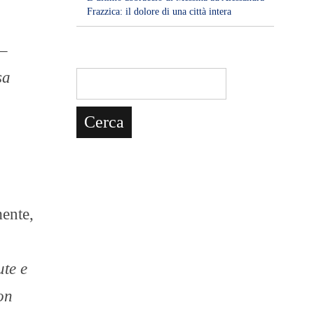
Frazzica: il dolore di una città intera
 –
sa
mente,
ute e
on