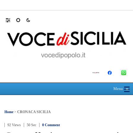
Farmaco salvavita non consegnato da Asp, l
☰
≡
Menu
Home
>
CRONACA SICILIA
92 Views
50 Sec
0 Comment