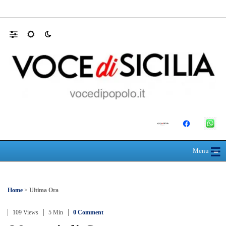
RIONE TAORMINA, LIBERATI DALLE B
☰
≡
Menu
Home
>
Ultima Ora
109 Views
5 Min
0 Comment