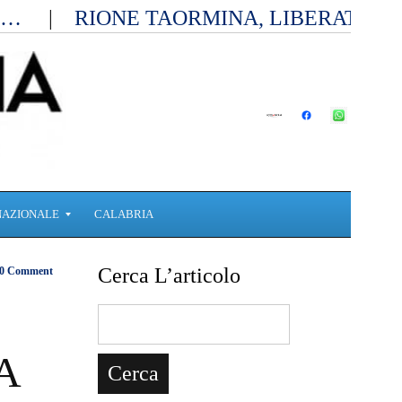
ia…
RIONE TAORMINA, LIBERATI D
NAZIONALE
CALABRIA
Cerca L’articolo
0 Comment
A