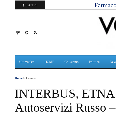
Farmaco
LATEST
Ultima Ora
HOME
Chi siamo
Politica
New
Home
>
Lavoro
INTERBUS, ETNA T
Autoservizi Russo