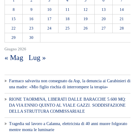
1
2
3
4
5
6
7
8
9
10
11
12
13
14
15
16
17
18
19
20
21
22
23
24
25
26
27
28
29
30
Giugno 2026
« Mag
Lug »
Farmaco salvavita non consegnato da Asp, la denuncia ai Carabinieri di
una madre: «Mio figlio rischia di interrompere la terapia»
RIONE TAORMINA, LIBERATI DALLE BARACCHE 5.600 MQ:
DA VIA ENNIO QUINTO AL VIALE GAZZI. SODDISFAZIONE
DELLA STRUTTURA COMMISSARIALE
Tragedia sul lavoro a Calanna, elettricista di 40 anni muore folgorato
mentre monta le luminarie