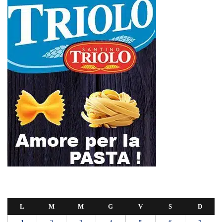
L
M
M
G
V
S
D