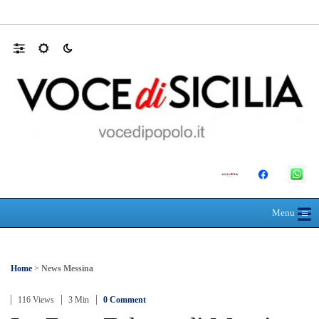
Farmaco salvavita non consegnato da Asp, l
☰
≡
Menu
Home
>
News Messina
116 Views
3 Min
0 Comment