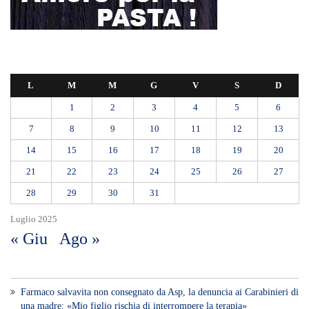
L
M
M
G
V
S
D
1
2
3
4
5
6
7
8
9
10
11
12
13
14
15
16
17
18
19
20
21
22
23
24
25
26
27
28
29
30
31
Luglio 2025
« Giu
Ago »
Farmaco salvavita non consegnato da Asp, la denuncia ai Carabinieri di
una madre: «Mio figlio rischia di interrompere la terapia»