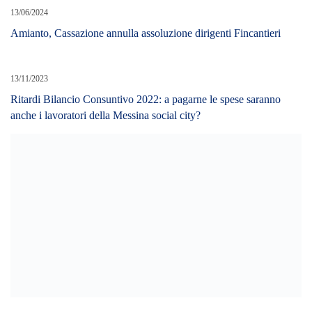
Messina e Confcommercio Messina. I percorsi di inclusione con la
collaborazione dei commercianti messinesi
29/09/2023
CISL – Licenziamento cinque apprendisti ATM, incontro in
Prefettura. Impegno dell’azienda a rivedere la loro posizione entro
il 15 ottobre. Sindacati si impegnano a non proclamare azioni di
sciopero sino ad allora.
LEAVE A REPLY