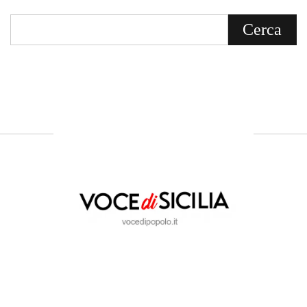
Cuore del Territorio
vocedipopolo.it
è la porta d’accesso a
Voce di Sicilia
, il blog di news online
diretto da
Giuseppe Bevacqua
. Un punto
di riferimento essenziale per chi cerca
un’informazione rapida, chiara e senza
filtri sui fatti di
Messina
e dell’intera
Sicilia
.
- LA STORIA -
Nasce nel 2017 come trasmissione tv di
inchiesta in onda su TirrenoSat.
Voce di Sicilia