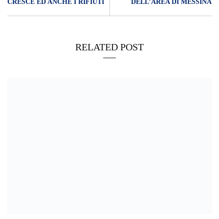
CRESCE ED ANCHE I RIFIUTI
DELL’AREA DI MESSINA
RELATED POST
13/06/2024
Amianto, Cassazione annulla assoluzione dirigenti Fincantieri
13/11/2023
Ritardi Bilancio Consuntivo 2022: a pagarne le spese saranno
anche i lavoratori della Messina social city?
17/10/2023
VIDEO – AUTISMO – Convenzione nazionale tra Irib Cnr