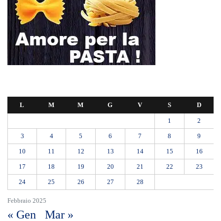
mentre monta le luminarie
MANUTENZIONI STRADALI FINALMENTE FUORI DALLE
COMPETENZE DI AMAM. DOPO OLTRE DUE ANNI DI
INEFFICIENZA ASSOLUTA.
​Appalti, Musolino: “Rapporto ANAC e inchiesta DDA confermano i
rischi. Affidamenti diretti spalancano le porte ai criminali”