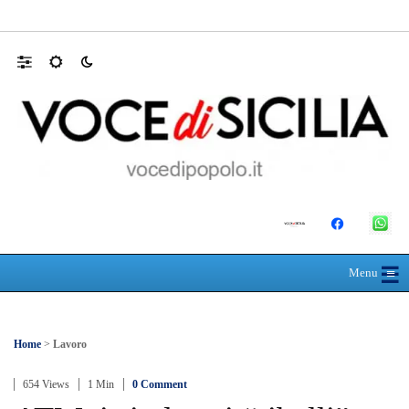
Farmaco salvavita non consegnato da Asp, l
☰
≡
Menu
Home
>
Lavoro
654 Views
1 Min
0 Comment