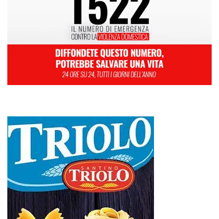
1
2
3
4
5
6
7
8
9
10
11
12
13
14
15
16
17
18
19
20
21
22
23
24
25
26
27
28
Febbraio 2025
« Gen
Mar »
Farmaco salvavita non consegnato da Asp, la denuncia ai Carabinieri di
una madre: «Mio figlio rischia di interrompere la terapia»
RIONE TAORMINA, LIBERATI DALLE BARACCHE 5.600 MQ:
DA VIA ENNIO QUINTO AL VIALE GAZZI. SODDISFAZIONE
DELLA STRUTTURA COMMISSARIALE
Tragedia sul lavoro a Calanna, elettricista di 40 anni muore folgorato