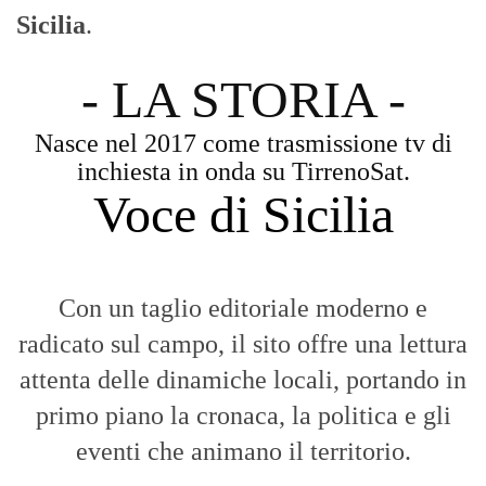
Aggiornamenti tempestivi:
Notizie in tempo reale per restare sempre
connessi con la realtà dello Stretto e della regione.
Analisi e territorio:
La direzione di Giuseppe Bevacqua garantisce un
punto di vista incisivo, vicino ai cittadini e alle loro istanze.
Fruizione agile:
Una piattaforma pensata per una lettura veloce e
diretta delle notizie quotidiane.
HOME
BLOG
FAQ
CONTACT US
MODULE
© Copyright 2016 - VOCEDIPOPOLO. All Rights Reserved - PEC:
bevacquagiuseppe64@pec.it