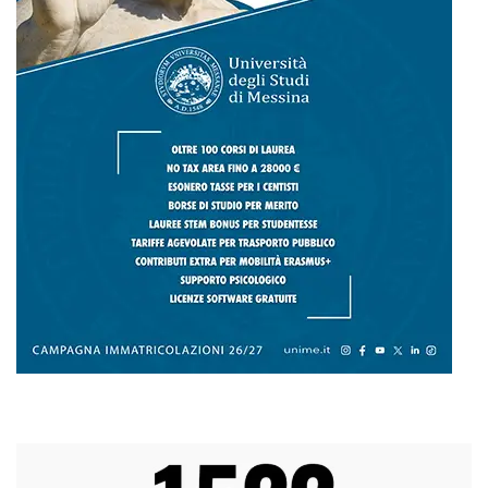
L
M
M
G
V
S
D