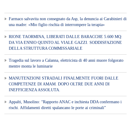
Voce di Sicilia è un BLOG Free Press di
notizie on line diretto da Giuseppe
Bevacqua, giornalista iscritto all'Ordine di
Sicilia.
ABOUT US
Voce di Sicilia: L’Informazione dal