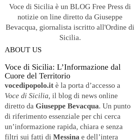
Con un taglio editoriale moderno e
radicato sul campo, il sito offre una lettura
attenta delle dinamiche locali, portando in
primo piano la cronaca, la politica e gli
eventi che animano il territorio.
MESSINA, SICILIA E CALABRIA
Seguiamo la cronaca siciliana con
l'obiettivo di dare voce a chi non ne ha.
Diamo molta importanza ai video e ai
reportage.
La Nostra Filosofia