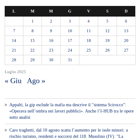
L
M
M
G
V
S
D
1
2
3
4
5
6
7
8
9
10
11
12
13
14
15
16
17
18
19
20
21
22
23
24
25
26
27
28
29
30
31
Luglio 2025
« Giu
Ago »
Appalti, la gip esclude la mafia ma descrive il “sistema Scirocco”:
«Operava nell’ombra nei lavori pubblici». Anche l’I-HUB tra le opere
sotto analisi
Caro traghetti, dal 10 agosto scatta l’aumento per le isole minori: a
rischio turismo, residenti e soccorsi del 118. Musolino (IV): “La