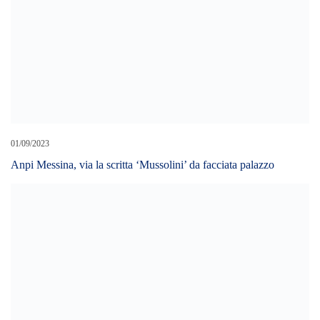
11/02/2023
PORTO DI TREMESTIERI: UIL “BASTA SILENZI O
INUTILI CHIACCHIERE. IL COMMISSARIAMENTO
DELL’OPERA E’ L’UNICA STRADA PERCORRIBILE”.
03/03/2020
Futuro dei Lavoratori Riscossione Sicilia e delle entrate della
Regione .