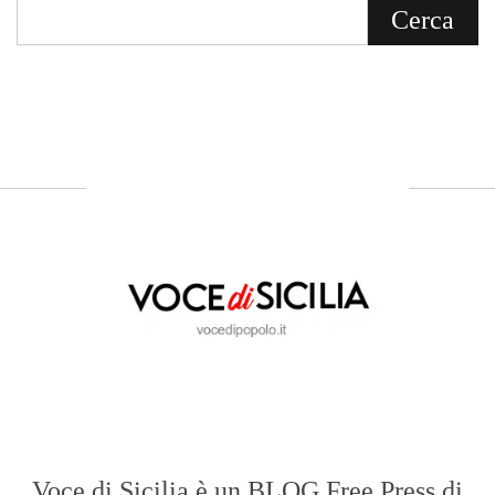
Bevacqua, giornalista iscritto all'Ordine di
Sicilia.
ABOUT US
Voce di Sicilia: L’Informazione dal
Cuore del Territorio
vocedipopolo.it
è la porta d’accesso a
Voce di Sicilia
, il blog di news online
diretto da
Giuseppe Bevacqua
. Un punto
di riferimento essenziale per chi cerca
un’informazione rapida, chiara e senza
filtri sui fatti di
Messina
e dell’intera
Sicilia
.