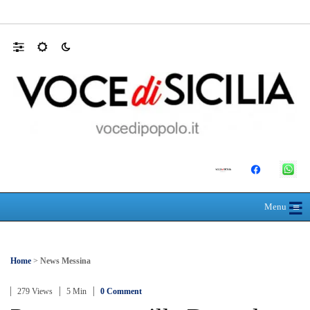
L’ultimo abbraccio di Messina ad Alessandra
☰
≡
Menu
Home
>
News Messina
279 Views
5 Min
0 Comment