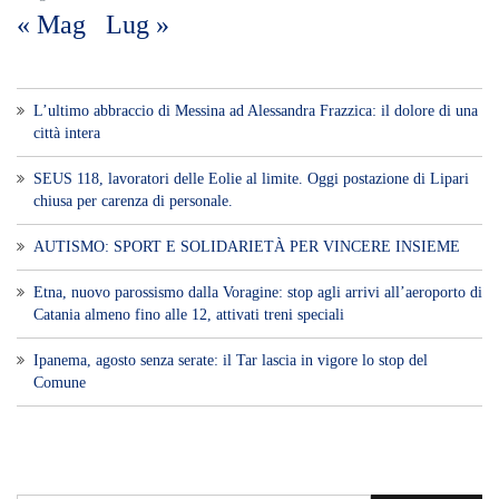
Voce di Sicilia è un BLOG Free Press di
notizie on line diretto da Giuseppe