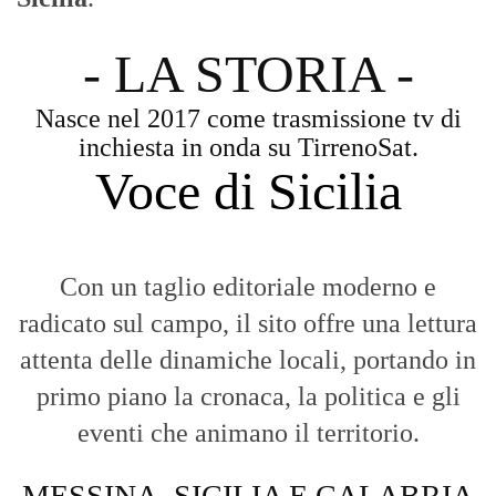
l'obiettivo di dare voce a chi non ne ha.
Diamo molta importanza ai video e ai
reportage.
La Nostra Filosofia
Aggiornamenti tempestivi:
Notizie in tempo reale per restare sempre
connessi con la realtà dello Stretto e della regione.
Analisi e territorio:
La direzione di Giuseppe Bevacqua garantisce un
punto di vista incisivo, vicino ai cittadini e alle loro istanze.
Fruizione agile:
Una piattaforma pensata per una lettura veloce e
diretta delle notizie quotidiane.
HOME
BLOG
FAQ
CONTACT US
MODULE