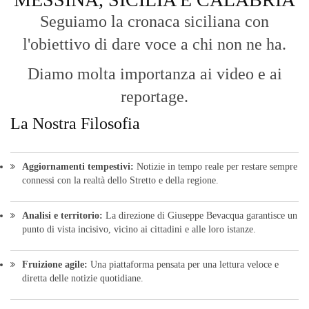
© Copyright 2016 - VOCEDIPOPOLO. All Rights Reserved - PEC:
bevacquagiuseppe64@pec.it