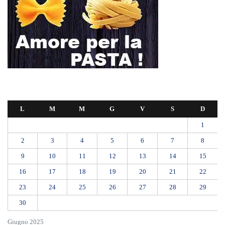
L’ultimo abbraccio di Messina ad Alessandra Frazzica: il dolore di una
città intera
SEUS 118, lavoratori delle Eolie al limite. Oggi postazione di Lipari
chiusa per carenza di personale.
AUTISMO: SPORT E SOLIDARIETÀ PER VINCERE INSIEME
Etna, nuovo parossismo dalla Voragine: stop agli arrivi all’aeroporto di
Catania almeno fino alle 12, attivati treni speciali
Ipanema, agosto senza serate: il Tar lascia in vigore lo stop del
Comune