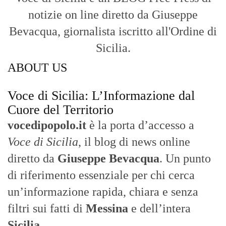
- LA STORIA -
Nasce nel 2017 come trasmissione tv di
inchiesta in onda su TirrenoSat.
Voce di Sicilia
Con un taglio editoriale moderno e
radicato sul campo, il sito offre una lettura
attenta delle dinamiche locali, portando in
primo piano la cronaca, la politica e gli
eventi che animano il territorio.
MESSINA, SICILIA E CALABRIA
Seguiamo la cronaca siciliana con