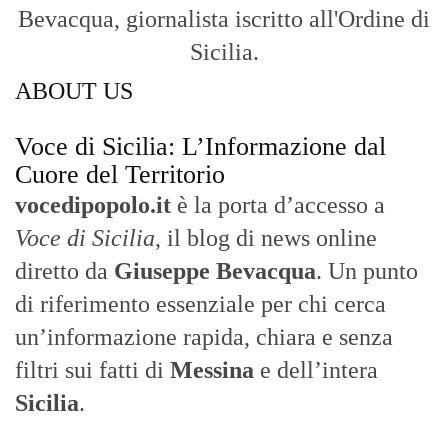
di riferimento essenziale per chi cerca
un’informazione rapida, chiara e senza
filtri sui fatti di
Messina
e dell’intera
Sicilia
.
- LA STORIA -
Nasce nel 2017 come trasmissione tv di
inchiesta in onda su TirrenoSat.
Voce di Sicilia
Con un taglio editoriale moderno e
radicato sul campo, il sito offre una lettura