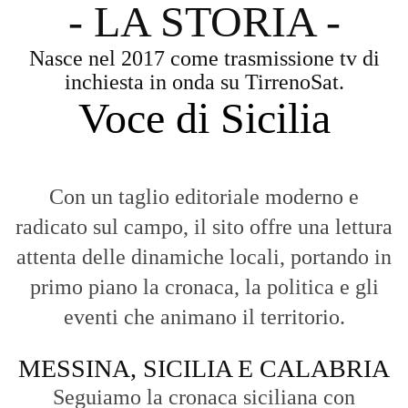
attenta delle dinamiche locali, portando in
primo piano la cronaca, la politica e gli
eventi che animano il territorio.
MESSINA, SICILIA E CALABRIA
Seguiamo la cronaca siciliana con
l'obiettivo di dare voce a chi non ne ha.
Diamo molta importanza ai video e ai
reportage.
La Nostra Filosofia
Aggiornamenti tempestivi:
Notizie in tempo reale per restare sempre
connessi con la realtà dello Stretto e della regione.
Analisi e territorio:
La direzione di Giuseppe Bevacqua garantisce un