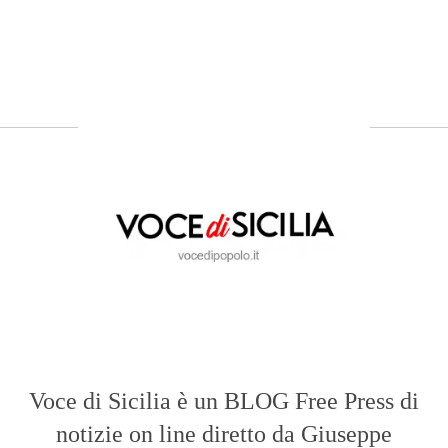
Voce di Sicilia è un BLOG Free Press di
notizie on line diretto da Giuseppe
Bevacqua, giornalista iscritto all'Ordine di
Sicilia.
ABOUT US
Voce di Sicilia: L’Informazione dal
Cuore del Territorio
vocedipopolo.it
è la porta d’accesso a
Voce di Sicilia
, il blog di news online
diretto da
Giuseppe Bevacqua
. Un punto