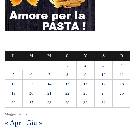
12
13
14
15
16
17
18
19
20
21
22
23
24
25
26
27
28
29
30
31
Maggio 2025
« Apr
Giu »
Mit, ok Consiglio Lavori pubblici a progettazione esecutiva ponte
Stretto
Ondata di caldo per altri 10 giorni: oggi 27 bollini rossi, venerdì
allerta in 21 città
Polo Blu Summer Village scomparso nel silenzio? Bonanno “bambini
con autismo e famiglie lasciati soli”
Appalti pubblici gestiti da una “società ombra”: dodici misure cautelari
tra Sicilia e Calabria