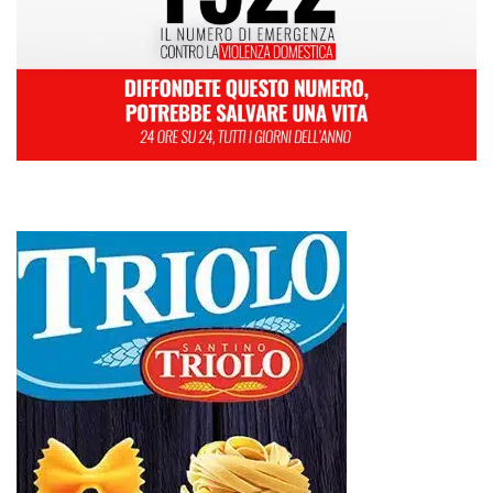
L
M
M
G
V
S
D
1
2
3
4
5
6
7
8
9
10
11