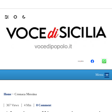
Mit, ok Consiglio Lavori pubblici a progett
☰
≡
Menu
Home
>
Cronaca Messina
367 Views
4 Min
0 Comment