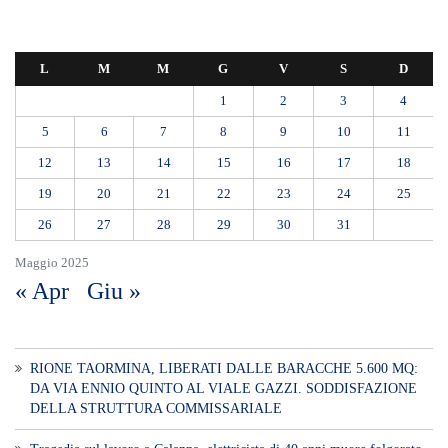
L
M
M
G
V
S
D
1
2
3
4
5
6
7
8
9
10
11
12
13
14
15
16
17
18
19
20
21
22
23
24
25
26
27
28
29
30
31
Maggio 2025
« Apr
Giu »
RIONE TAORMINA, LIBERATI DALLE BARACCHE 5.600 MQ:
DA VIA ENNIO QUINTO AL VIALE GAZZI. SODDISFAZIONE
DELLA STRUTTURA COMMISSARIALE