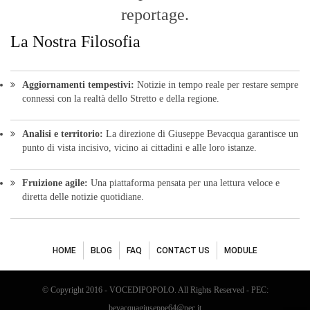
reportage.
La Nostra Filosofia
Aggiornamenti tempestivi:
Notizie in tempo reale per restare sempre
connessi con la realtà dello Stretto e della regione.
Analisi e territorio:
La direzione di Giuseppe Bevacqua garantisce un
punto di vista incisivo, vicino ai cittadini e alle loro istanze.
Fruizione agile:
Una piattaforma pensata per una lettura veloce e
diretta delle notizie quotidiane.
HOME
BLOG
FAQ
CONTACT US
MODULE
© Copyright 2016 - VOCEDIPOPOLO. All Rights Reserved - PEC:
bevacquagiuseppe64@pec.it