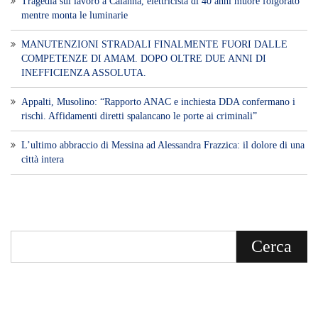
Tragedia sul lavoro a Calanna, elettricista di 40 anni muore folgorato
mentre monta le luminarie
MANUTENZIONI STRADALI FINALMENTE FUORI DALLE
COMPETENZE DI AMAM. DOPO OLTRE DUE ANNI DI
INEFFICIENZA ASSOLUTA.
​Appalti, Musolino: “Rapporto ANAC e inchiesta DDA confermano i
rischi. Affidamenti diretti spalancano le porte ai criminali”
L’ultimo abbraccio di Messina ad Alessandra Frazzica: il dolore di una
città intera