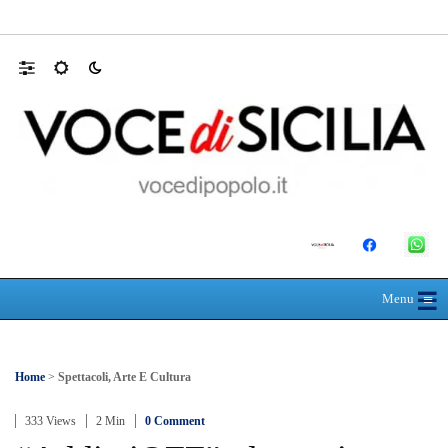
RIONE TAORMINA, LIBERATI DALLE B
☰
≡
Menu
Home
>
Spettacoli, Arte E Cultura
333 Views
2 Min
0 Comment