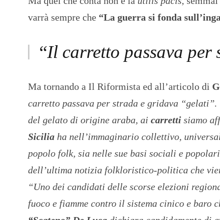
Ma quel che conta non è la
utilis pacis
, semmai 
varrà sempre che
“La guerra si fonda sull’ing
“
Il carretto passava per 
Ma tornando a Il Riformista ed all’articolo di
G
carretto passava per strada e gridava “gelati”. C
del gelato di origine araba, ai
carretti
siamo aff
Sicilia
ha nell’immaginario collettivo, universal
popolo folk, sia nelle sue basi sociali e popolar
dell’ultima notizia folkloristico-politica che vie
“Uno dei candidati delle scorse elezioni regiona
fuoco e fiamme contro il sistema cinico e baro c
“Scateno” De Luca
dichiara candidamente di ave