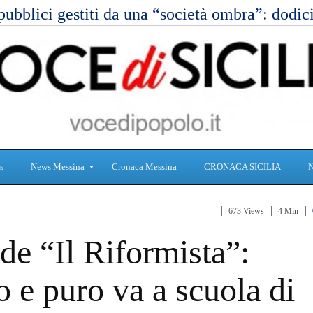
pubblici gestiti da una “società ombra”: dod
s
News Messina
Cronaca Messina
CRONACA SICILIA
673 Views
4 Min
S
C
 de “Il Riformista”:
a
r
n
o
i
n
 e puro va a scuola di
t
a
à
c
a