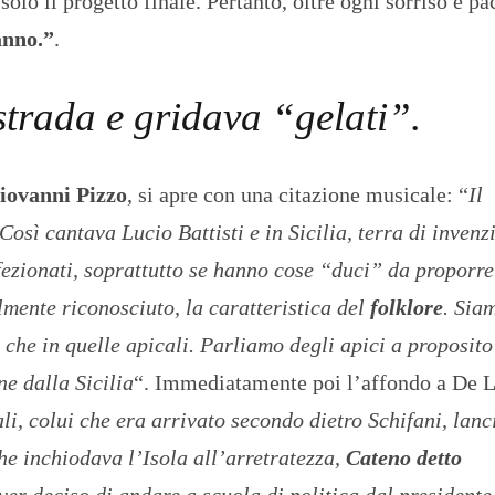
solo il progetto finale. Pertanto, oltre ogni sorriso e p
anno.”
.
strada e gridava “gelati”.
iovanni Pizzo
, si apre con una citazione musicale: “
Il
osì cantava Lucio Battisti e in Sicilia, terra di invenz
ezionati, soprattutto se hanno cose “duci” da proporre
mente riconosciuto, la caratteristica del
folklore
. Sia
i che in quelle apicali. Parliamo degli apici a proposito
ne dalla Sicilia
“. Immediatamente poi l’affondo a De 
li, colui che era arrivato secondo dietro Schifani, lan
he inchiodava l’Isola all’arretratezza,
Cateno detto
r deciso di andare a scuola di politica dal presidente