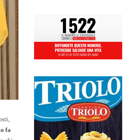
osti,
o fa