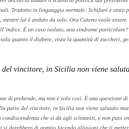
onali. Tradotto in linguaggio normale: Schifani è stato 
e, mentre lui è andato da solo. Ora Cateno vuole essere
ll’indice. È un caso isolato, una sindrome particolare?
ola quanto il diabete, vista la quantità di zuccheri, gel
del vincitore, in Sicilia non viene salut
ione di prebende, ma non è solo così. È una questione di
lla parte del vincitore, in Sicilia non viene salutato ma
la condiscendenza che si dà agli scimuniti, e non puoi e
i si darebbero di gomito facendo allusioni che ti mette