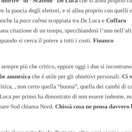
on morire” di “Scateno” De Luca
che si allea proprio c
re la pancia degli elettori, e si allea proprio con quelli 
anche la
pace calma
scoppiata tra De Luca e
Cuffaro
iana citazione di un tempo, specchiandosi l’uno nell’alt
uando si cerca il potere a tutti i costi.
Financo
o sempre più che critico, eppure oggi i due si incontrano
be amnesica
che è utile per gli obiettivi personali.
Ci 
itica, , non certo quella “buona”, quella dei cambi di c
 Luca per primo ha dimostrato di non essere indenne, m
onare Sud chiama Nord.
Chissà cosa ne pensa davvero 