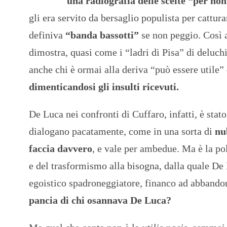
una radiografia delle scelte “per n
gli era servito da bersaglio populista per cattura
definiva
“banda bassotti”
se non peggio. Così 
dimostra, quasi come i “ladri di Pisa” di deluch
anche chi è ormai alla deriva “può essere utile” q
dimenticandosi gli insulti ricevuti.
De Luca nei confronti di Cuffaro, infatti, è stat
dialogano pacatamente, come in una sorta di
nu
faccia davvero
, e vale per ambedue. Ma è la pol
e del trasformismo alla bisogna, dalla quale De
egoistico spadroneggiatore, financo ad abband
pancia di chi osannava De Luca?