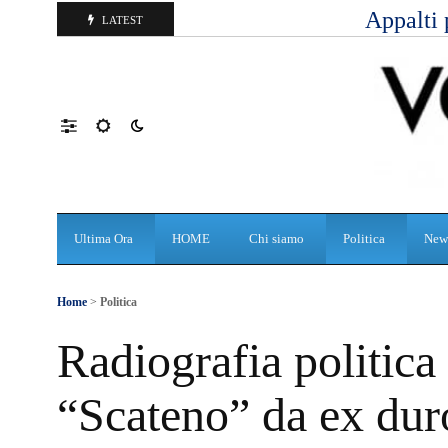
Appalti 
LATEST
Ultima Ora
HOME
Chi siamo
Politica
New
Home
>
Politica
Radiografia politica
“Scateno” da ex duro