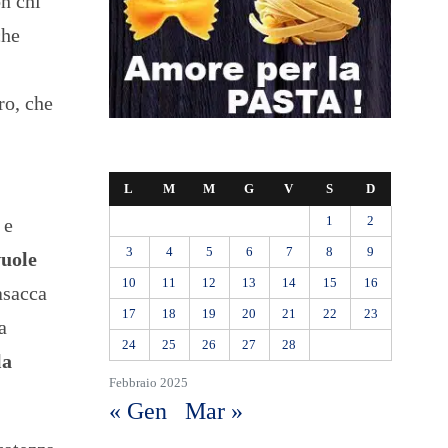
on chi
che
ro, che
L
M
M
G
V
S
D
1
2
 e
3
4
5
6
7
8
9
vuole
10
11
12
13
14
15
16
asacca
17
18
19
20
21
22
23
a
24
25
26
27
28
la
Febbraio 2025
« Gen
Mar »