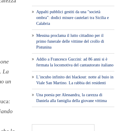
acatezza
Appalti pubblici gestiti da una “società
ombra”: dodici misure cautelari tra Sicilia e
Calabria
Messina proclama il lutto cittadino per il
primo funerale delle vittime del crollo di
Pistunina
Addio a Francesco Guccini: ad 86 anni si è
ione
fermata la locomotiva del cantautorato italiano
. La
L’incubo infinito dei blackout: notte al buio in
mo un
Viale San Martino. La rabbia dei residenti
Una poesia per Alessandra, la carezza di
Luca:
Daniela alla famiglia della giovane vittima
ciando
 che lo