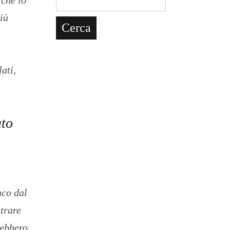
più
ati,
ato
nco dal
ntrare
rebbero