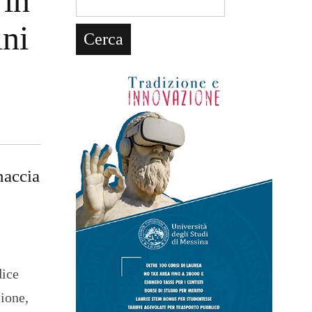
 in
ini
naccia
dice
ione,