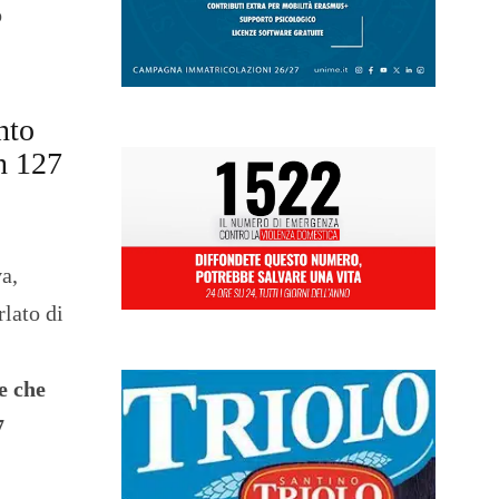
o
nto
n 127
va,
rlato di
e che
7