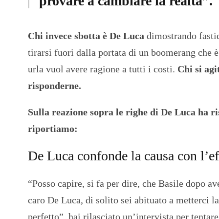
provare a cambiare la realtà”.
Chi invece sbotta è De Luca
dimostrando fastid
tirarsi fuori dalla portata di un boomerang che è
urla vuol avere ragione a tutti i costi.
Chi si ag
risponderne.
Sulla reazione sopra le righe di De Luca ha r
riportiamo:
De Luca confonde la causa con l’ef
“Posso capire, si fa per dire, che Basile dopo av
caro De Luca, di solito sei abituato a metterci la
perfetto”, hai rilasciato un’intervista per tentare