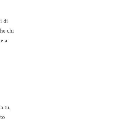
i di
che chi
te a
a tu,
tto