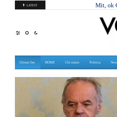
Mit, ok 
LATEST
Ultima Ora
HOME
Chi siamo
Politica
New