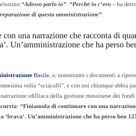
iarissimo
“Adesso parlo io”
.
“Perché io c’ero
– ha dett
 preparazione di questa amministrazione”
.
e con una narrazione che racconta di qua
va’. Un’amministrazione che ha perso be
ministrazione
Basile
, e, nonostante i documenti a ripro
ennesima volta “sciacalli”, e con noi chiunque abbia pa
 narrazione idilliaca della gestione messinese dei fondi
Scurria
:
“Finiamola di continuare con una narrazion
ia ‘brava’. Un’amministrazione che ha perso ben 12