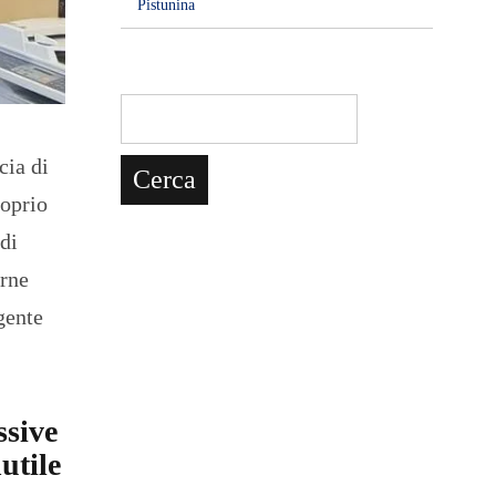
Pistunina
cia di
roprio
 di
arne
gente
ssive
nutile