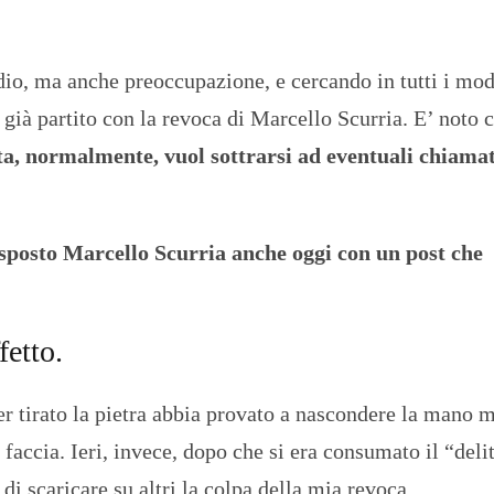
io, ma anche preoccupazione, e cercando in tutti i mod
 già partito con la revoca di Marcello Scurria. E’ noto 
ita, normalmente, vuol sottrarsi ad eventuali chiama
isposto Marcello Scurria anche oggi con un post che
fetto.
er tirato la pietra abbia provato a nascondere la mano m
 faccia. Ieri, invece, dopo che si era consumato il “deli
 di scaricare su altri la colpa della mia revoca.