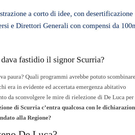
azione a corto di idee, con desertificazione
ersi e Direttori Generali con compensi da 100
dava fastidio il signor Scurria?
eva paura? Quali programmi avrebbe potuto scombinar
chi era in evidente ed accertata emergenza abitativo
nto da sconvolgere le mire di rielezione di De Luca per
one di Scurria c’entra qualcosa con le dichiarazion
andato alla Regione?
ateno De Luca?