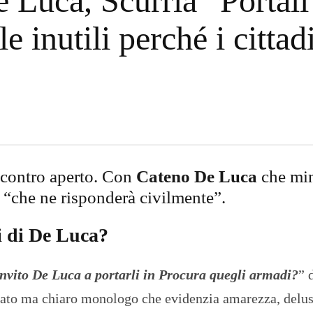
 Luca, Scurria “Portali
O
R
 inutili perché i cittad
T
A
G
E
S
p
o
r
t
scontro aperto. Con
Cateno De Luca
che mi
T
I
e “che ne risponderà civilmente”.
R
R
E
i di De Luca?
N
O
invito De Luca a portarli in Procura quegli armadi?
” 
cato ma chiaro monologo che evidenzia amarezza, delus