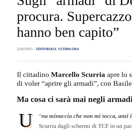
Sugli “armadi” di De
procura. Supercazzole
hanno ben capito”
22/02/2025
-
EDITORIALE
,
ULTIMA ORA
Il cittadino
Marcello Scurria
apre lo 
di voler “aprire gli armadi”, con Basil
Ma cosa ci sarà mai negli armad
U
“
na minaccia che non mi tocca, anzi 
Scurria dagli schermi di TCF in un pa