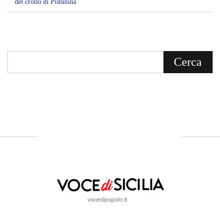
Voce di Sicilia è un BLOG Free Press di
notizie on line diretto da Giuseppe
Bevacqua, giornalista iscritto all'Ordine di
Sicilia.
ABOUT US
Voce di Sicilia: L’Informazione dal