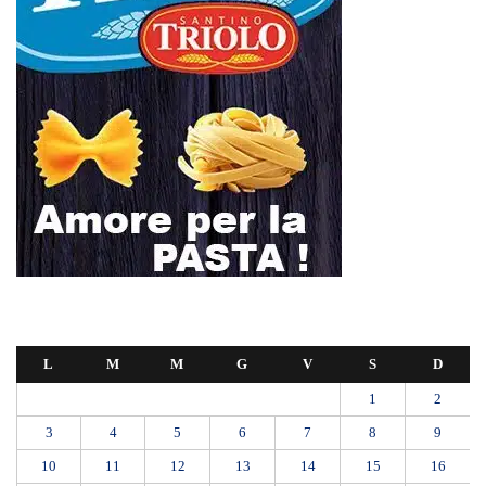
L
M
M
G
V
S
D
1
2
3
4
5
6
7
8
9
10
11
12
13
14
15
16
17
18
19
20
21
22
23
24
25
26
27
28
Febbraio 2025
« Gen
Mar »
Mit, ok Consiglio Lavori pubblici a progettazione esecutiva ponte
Stretto
Ondata di caldo per altri 10 giorni: oggi 27 bollini rossi, venerdì
allerta in 21 città