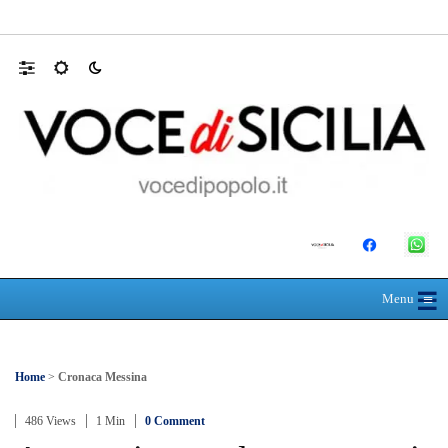
Mit, ok Consiglio Lavori pubblici a progett
☰
≡
Menu
Home
>
Cronaca Messina
486 Views
1 Min
0 Comment