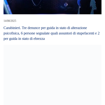
17/05/2024
Vulcano (ME): oltre due chili di cocaina ritrovati sulla scogliera di
Vulcanello.
LEAVE A REPLY