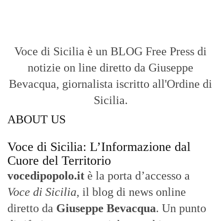
Cuore del Territorio
vocedipopolo.it
è la porta d’accesso a
Voce di Sicilia
, il blog di news online
diretto da
Giuseppe Bevacqua
. Un punto
di riferimento essenziale per chi cerca
un’informazione rapida, chiara e senza
filtri sui fatti di
Messina
e dell’intera
Sicilia
.
- LA STORIA -
Nasce nel 2017 come trasmissione tv di
inchiesta in onda su TirrenoSat.
Voce di Sicilia