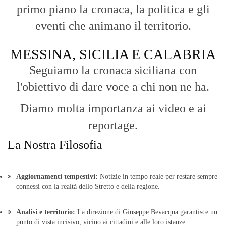
Aggiornamenti tempestivi:
Notizie in tempo reale per restare sempre
connessi con la realtà dello Stretto e della regione.
Analisi e territorio:
La direzione di Giuseppe Bevacqua garantisce un
punto di vista incisivo, vicino ai cittadini e alle loro istanze.
Fruizione agile:
Una piattaforma pensata per una lettura veloce e
diretta delle notizie quotidiane.
HOME
BLOG
FAQ
CONTACT US
MODULE
© Copyright 2016 - VOCEDIPOPOLO. All Rights Reserved - PEC:
bevacquagiuseppe64@pec.it