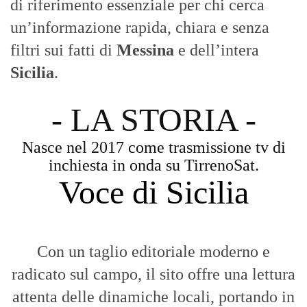
Con un taglio editoriale moderno e
radicato sul campo, il sito offre una lettura
attenta delle dinamiche locali, portando in
primo piano la cronaca, la politica e gli
eventi che animano il territorio.
MESSINA, SICILIA E CALABRIA
Seguiamo la cronaca siciliana con
l'obiettivo di dare voce a chi non ne ha.
Diamo molta importanza ai video e ai
reportage.
La Nostra Filosofia