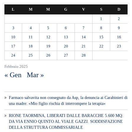
L
M
M
G
V
S
D
1
2
3
4
5
6
7
8
9
10
11
12
13
14
15
16
17
18
19
20
21
22
23
24
25
26
27
28
Febbraio 2025
« Gen
Mar »
Farmaco salvavita non consegnato da Asp, la denuncia ai Carabinieri di
una madre: «Mio figlio rischia di interrompere la terapia»
RIONE TAORMINA, LIBERATI DALLE BARACCHE 5.600 MQ:
DA VIA ENNIO QUINTO AL VIALE GAZZI. SODDISFAZIONE
DELLA STRUTTURA COMMISSARIALE