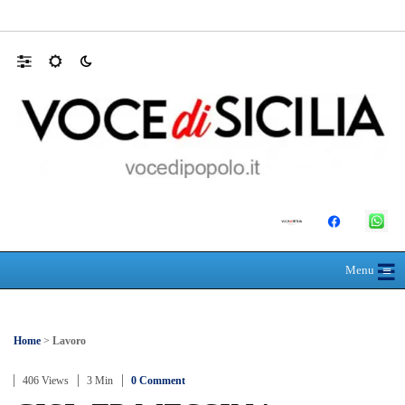
Farmaco salvavita non consegnato da Asp, l
☰
≡
Menu
Home
>
Lavoro
406 Views
3 Min
0 Comment