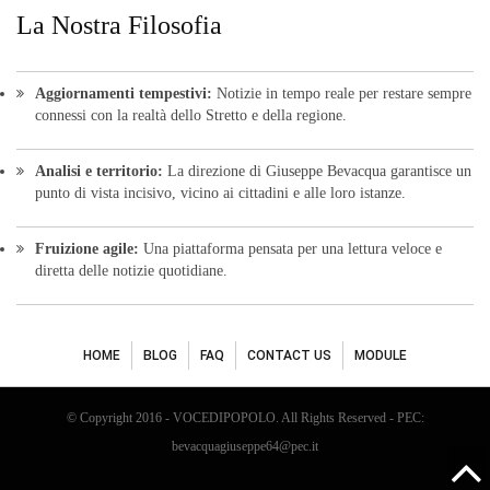
La Nostra Filosofia
Aggiornamenti tempestivi:
Notizie in tempo reale per restare sempre
connessi con la realtà dello Stretto e della regione.
Analisi e territorio:
La direzione di Giuseppe Bevacqua garantisce un
punto di vista incisivo, vicino ai cittadini e alle loro istanze.
Fruizione agile:
Una piattaforma pensata per una lettura veloce e
diretta delle notizie quotidiane.
HOME
BLOG
FAQ
CONTACT US
MODULE
© Copyright 2016 - VOCEDIPOPOLO. All Rights Reserved - PEC:
bevacquagiuseppe64@pec.it