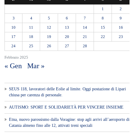
1
2
3
4
5
6
7
8
9
10
11
12
13
14
15
16
17
18
19
20
21
22
23
24
25
26
27
28
Febbraio 2025
« Gen
Mar »
SEUS 118, lavoratori delle Eolie al limite. Oggi postazione di Lipari
chiusa per carenza di personale.
AUTISMO: SPORT E SOLIDARIETÀ PER VINCERE INSIEME
Etna, nuovo parossismo dalla Voragine: stop agli arrivi all’aeroporto di
Catania almeno fino alle 12, attivati treni speciali