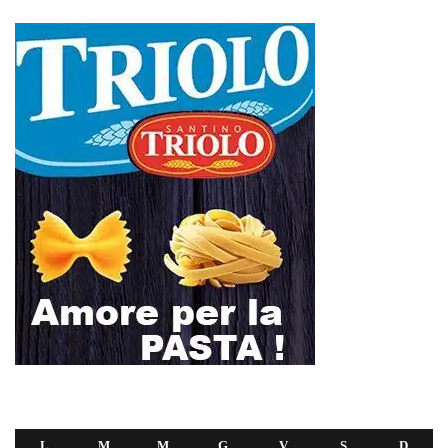
L
M
M
G
V
S
D