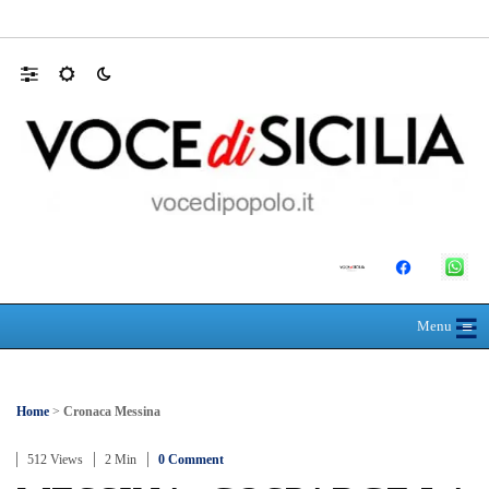
SEUS 118, lavoratori delle Eolie al limite. 
☰
≡
Menu
Home
>
Cronaca Messina
512 Views
2 Min
0 Comment