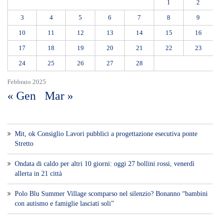
1
2
3
4
5
6
7
8
9
10
11
12
13
14
15
16
17
18
19
20
21
22
23
24
25
26
27
28
Febbraio 2025
« Gen
Mar »
Mit, ok Consiglio Lavori pubblici a progettazione esecutiva ponte
Stretto
Ondata di caldo per altri 10 giorni: oggi 27 bollini rossi, venerdì
allerta in 21 città
Polo Blu Summer Village scomparso nel silenzio? Bonanno “bambini
con autismo e famiglie lasciati soli”