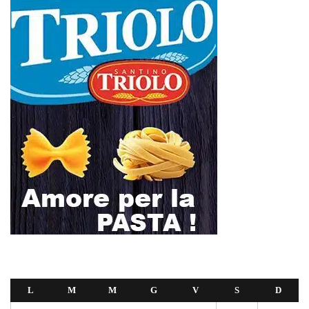
L
M
M
G
V
S
D