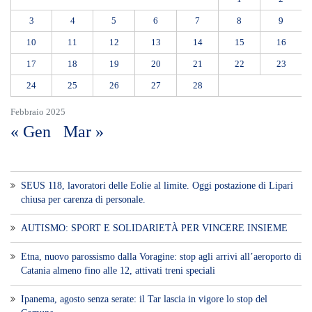
3
4
5
6
7
8
9
10
11
12
13
14
15
16
17
18
19
20
21
22
23
24
25
26
27
28
Febbraio 2025
« Gen
Mar »
SEUS 118, lavoratori delle Eolie al limite. Oggi postazione di Lipari
chiusa per carenza di personale.
AUTISMO: SPORT E SOLIDARIETÀ PER VINCERE INSIEME
Etna, nuovo parossismo dalla Voragine: stop agli arrivi all’aeroporto di
Catania almeno fino alle 12, attivati treni speciali
Ipanema, agosto senza serate: il Tar lascia in vigore lo stop del