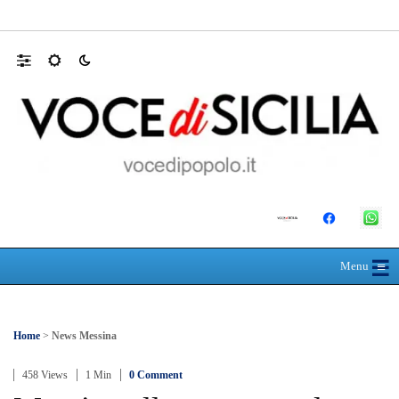
SEUS 118, lavoratori delle Eolie al limite. 
☰
≡
Menu
Home
>
News Messina
458 Views
1 Min
0 Comment