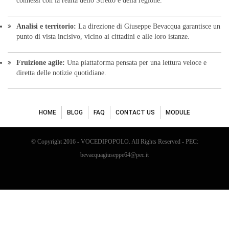
connessi con la realtà dello Stretto e della regione.
Analisi e territorio:
La direzione di Giuseppe Bevacqua garantisce un
punto di vista incisivo, vicino ai cittadini e alle loro istanze.
Fruizione agile:
Una piattaforma pensata per una lettura veloce e
diretta delle notizie quotidiane.
HOME
BLOG
FAQ
CONTACT US
MODULE
© Copyright 2016 - VOCEDIPOPOLO. All Rights Reserved - PEC:
bevacquagiuseppe64@pec.it