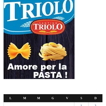
L
M
M
G
V
S
D
1
2