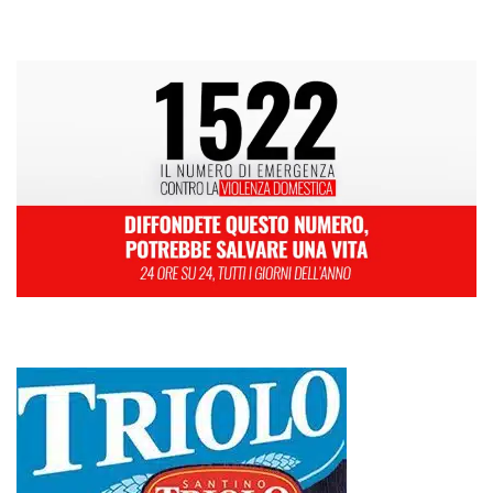
1
2
3
4
5
6
7
8
9
10
11
12
13
14
15
16
17
18
19
20
21
22
23
24
25
26
27
28
29
30
Settembre 2024
« Ago
Ott »
Schiacciato dalle lastre di marmo, muore a 44 anni: San Piero Patti
piange Aldo Gullotti
Emergenza a metà: strada chiusa, macerie, viabilità fantasma e
l’inerzia di Messina Servizi
COLONNINE RICARICA ELETTRICA VANDALIZZATE: