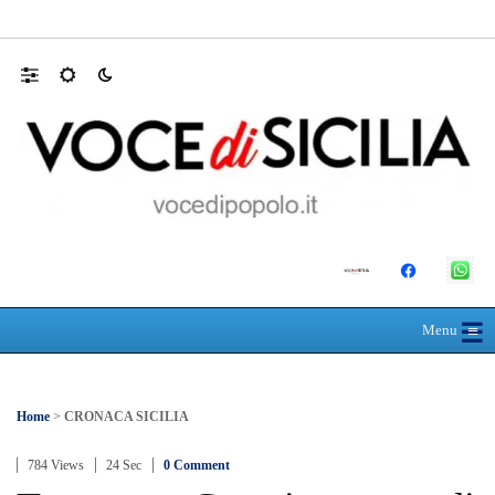
Schiacciato dalle lastre di marmo, muore a 
☰
≡
Menu
Home
>
CRONACA SICILIA
784 Views
24 Sec
0 Comment