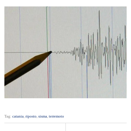
Tag:
catania
,
riposto
,
sisma
,
terremoto