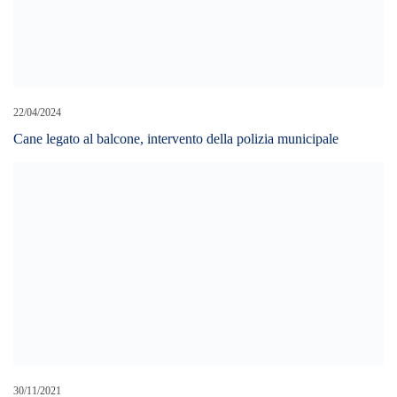
13 persone
12/05/2019
Due Feriti In Sparatoria A Catania, Indaga La Polizia
18/03/2019
Uomo ucciso dentro auto a Palermo
LEAVE A REPLY