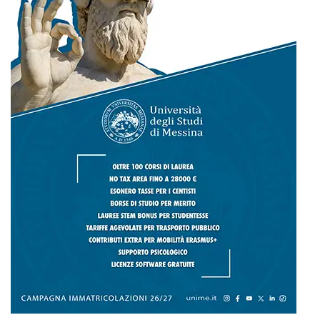
L
M
M
G
V
S
D