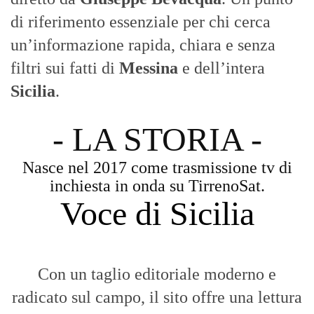
Aggiornamenti tempestivi:
Notizie in tempo reale per restare sempre
connessi con la realtà dello Stretto e della regione.
Analisi e territorio:
La direzione di Giuseppe Bevacqua garantisce un
punto di vista incisivo, vicino ai cittadini e alle loro istanze.
Fruizione agile:
Una piattaforma pensata per una lettura veloce e
diretta delle notizie quotidiane.
HOME
BLOG
FAQ
CONTACT US
MODULE
© Copyright 2016 - VOCEDIPOPOLO. All Rights Reserved - PEC:
bevacquagiuseppe64@pec.it