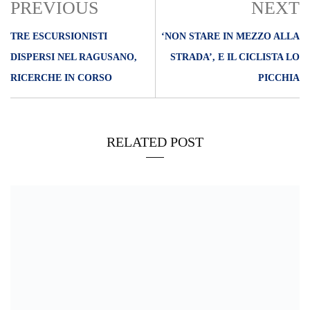
PREVIOUS
NEXT
TRE ESCURSIONISTI
‘NON STARE IN MEZZO ALLA
DISPERSI NEL RAGUSANO,
STRADA’, E IL CICLISTA LO
RICERCHE IN CORSO
PICCHIA
RELATED POST
22/04/2024
Cane legato al balcone, intervento della polizia municipale
30/11/2021
Palermo – Contrabbando di sigarette “in grande stile”. Arrestate