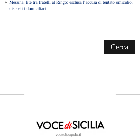
Cuore del Territorio
vocedipopolo.it
è la porta d’accesso a
Voce di Sicilia
, il blog di news online
diretto da
Giuseppe Bevacqua
. Un punto
di riferimento essenziale per chi cerca
un’informazione rapida, chiara e senza
filtri sui fatti di
Messina
e dell’intera
Sicilia
.
- LA STORIA -
Nasce nel 2017 come trasmissione tv di
inchiesta in onda su TirrenoSat.
Voce di Sicilia