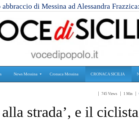
 abbraccio di Messina ad Alessandra Frazzic
s
News Messina
Cronaca Messina
CRONACA SICILIA
745 Views
1 Min
S
C
la strada’, e il ciclista
a
r
n
o
i
n
t
a
à
c
a