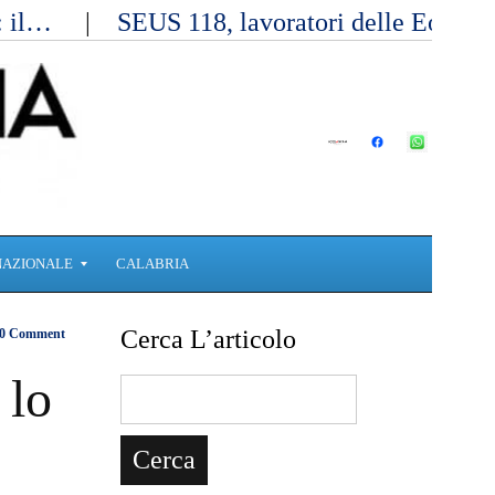
a: il…
SEUS 118, lavoratori delle Eolie 
NAZIONALE
CALABRIA
Cerca L’articolo
0 Comment
 lo