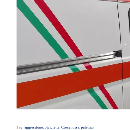
Tag:
aggressione
,
bicicletta
,
Croce rossa
,
palermo