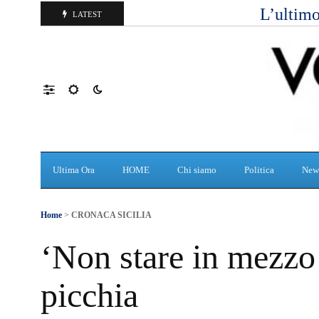
L’ultimo
LATEST
Ultima Ora
HOME
Chi siamo
Politica
New
Home
>
CRONACA SICILIA
‘Non stare in mezzo al
picchia