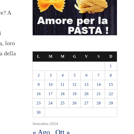
re? A
i
a, loro
a della
L
M
M
G
V
S
D
1
2
3
4
5
6
7
8
9
10
11
12
13
14
15
16
17
18
19
20
21
22
23
24
25
26
27
28
29
30
Settembre 2024
« Ago
Ott »