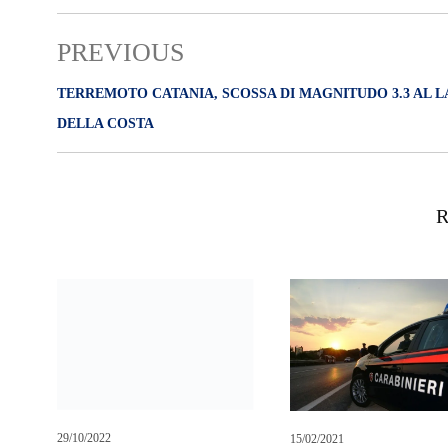
PREVIOUS
TERREMOTO CATANIA, SCOSSA DI MAGNITUDO 3.3 AL 
DELLA COSTA
R
29/10/2022
Canadair caduto: trovati resti
dei piloti del Canadair
15/02/2021