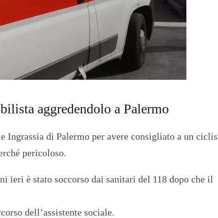
O
R
T
A
G
E
S
p
o
r
t
obilista aggredendolo a Palermo
T
I
e Ingrassia di Palermo per avere consigliato a un ciclis
R
R
erché pericoloso.
E
N
O
i ieri è stato soccorso dai sanitari del 118 dopo che il
ccorso dell’assistente sociale.