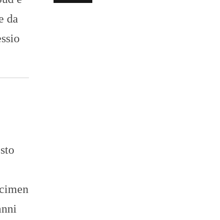
e da
ssio
sto
rcimen
anni