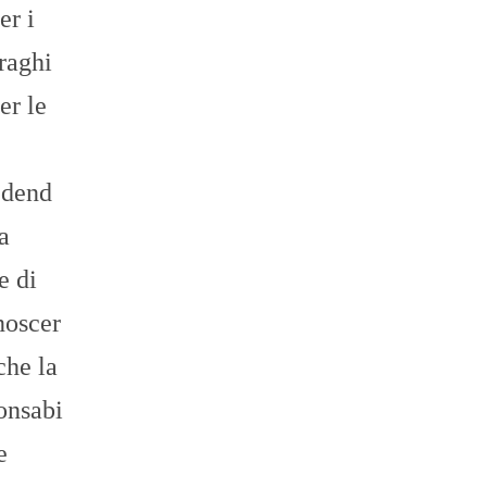
er i
raghi
er le
edend
a
e di
noscer
che la
onsabi
e