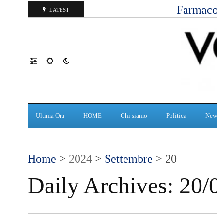
Farmaco
LATEST
Ultima Ora
HOME
Chi siamo
Politica
New
Home
>
2024
>
Settembre
> 20
Daily Archives:
20/