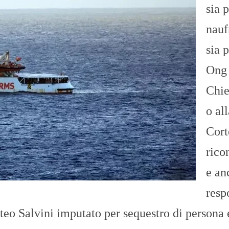
sia p
nauf
sia p
Ong
Chi
o all
Cort
rico
e an
resp
atteo Salvini imputato per sequestro di persona 