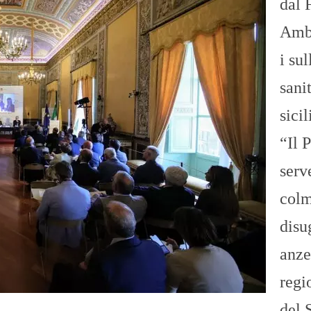
dal 
Amb
i sul
sani
sici
“Il 
serv
colm
disu
anze
regi
del 