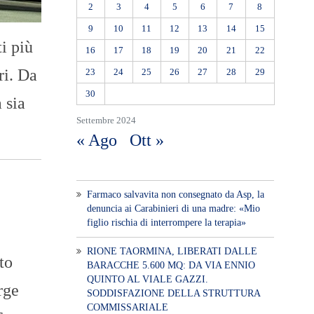
2
3
4
5
6
7
8
9
10
11
12
13
14
15
ti più
16
17
18
19
20
21
22
ri. Da
23
24
25
26
27
28
29
30
 sia
Settembre 2024
« Ago
Ott »
Farmaco salvavita non consegnato da Asp, la
denuncia ai Carabinieri di una madre: «Mio
figlio rischia di interrompere la terapia»
RIONE TAORMINA, LIBERATI DALLE
to
BARACCHE 5.600 MQ: DA VIA ENNIO
QUINTO AL VIALE GAZZI.
rge
SODDISFAZIONE DELLA STRUTTURA
COMMISSARIALE