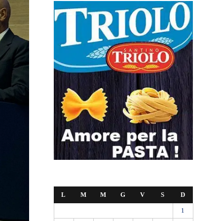
L
M
M
G
V
S
D
1