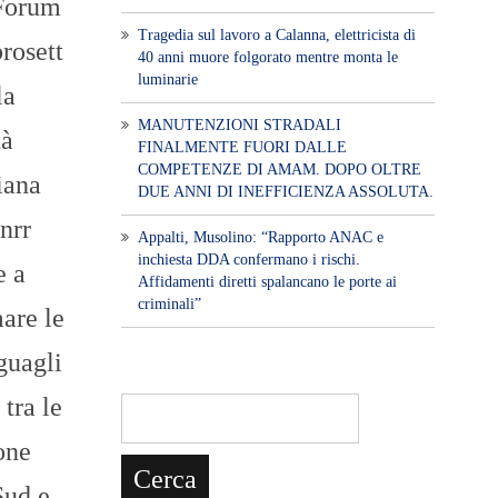
Forum
Tragedia sul lavoro a Calanna, elettricista di
rosett
40 anni muore folgorato mentre monta le
luminarie
la
MANUTENZIONI STRADALI
tà
FINALMENTE FUORI DALLE
COMPETENZE DI AMAM. DOPO OLTRE
liana
DUE ANNI DI INEFFICIENZA ASSOLUTA.
Pnrr
​Appalti, Musolino: “Rapporto ANAC e
inchiesta DDA confermano i rischi.
e a
Affidamenti diretti spalancano le porte ai
criminali”
are le
guagli
 tra le
one
Sud e