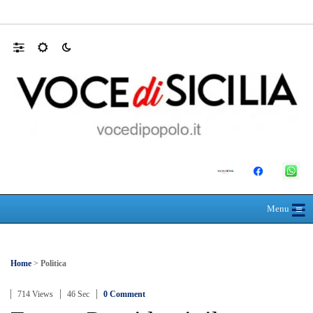
Farmaco salvavita non consegnato da Asp, l
☰
≡
Menu
Home
>
Politica
714 Views
46 Sec
0 Comment