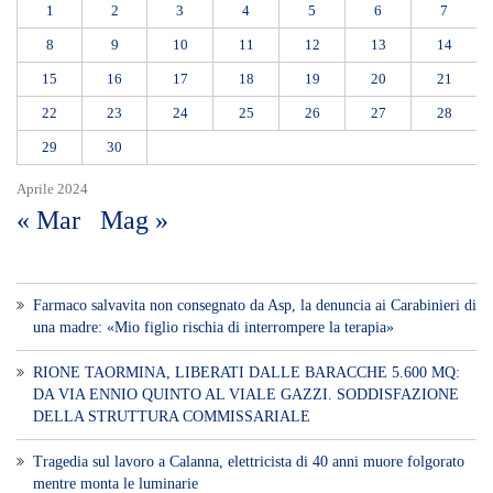
1
2
3
4
5
6
7
8
9
10
11
12
13
14
15
16
17
18
19
20
21
22
23
24
25
26
27
28
29
30
Aprile 2024
« Mar
Mag »
Farmaco salvavita non consegnato da Asp, la denuncia ai Carabinieri di
una madre: «Mio figlio rischia di interrompere la terapia»
RIONE TAORMINA, LIBERATI DALLE BARACCHE 5.600 MQ:
DA VIA ENNIO QUINTO AL VIALE GAZZI. SODDISFAZIONE
DELLA STRUTTURA COMMISSARIALE
Tragedia sul lavoro a Calanna, elettricista di 40 anni muore folgorato
mentre monta le luminarie