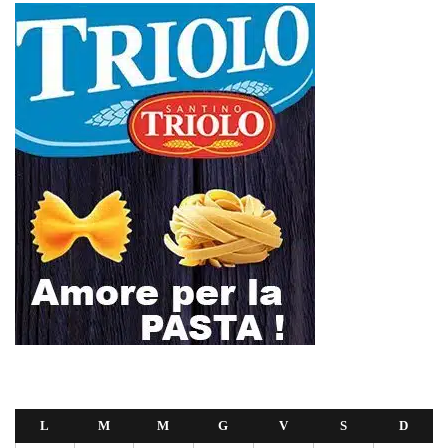
L
M
M
G
V
S
D