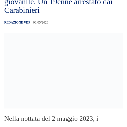
in flagranza di reato, un 19enne, della
provincia di Catania, ritenuto responsabile
di detenzione ai fini di spaccio di sostanze
stupefacenti. Nel corso dei servizi
finalizzati al contrasto dello spaccio di
sostanze stupefacenti, predisposti nel
centro di Giardini Naxos […]
Presidenza Consiglio Comunale: De
Luca si dimette da consigliere
comunale. Tutto rinviato