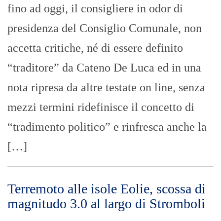
Sala Sismica INGV-Roma. La scossa si
aggiunge allo sciamo sismico già
registrato nella giornata del 24 […]
Hockey su prato – Finisce a reti
bianche il derby di andata tra SSD
UniMe e PGS Don Bosco.
REDAZIONE VDP
- 03/05/2023
Termina con il finale di 0-0 il match della
Cittadella Sportiva Universitaria tra la