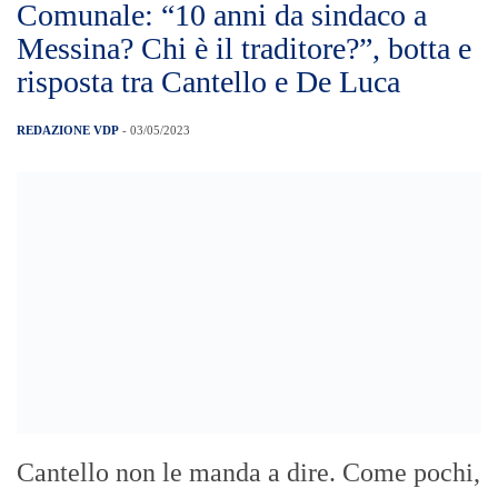
[…]
Terremoto alle isole Eolie, scossa di
magnitudo 3.0 al largo di Stromboli
REDAZIONE VDP
- 03/05/2023
Una scossa di terremoto di magnitudo 3.0
è stato registrato alle ore 4.53
nell’arcipelago delle Isole Eolie. La scossa
è stata localizzata a Nord-Est dall’isola di
Stromboli ad una profondità di 274
chilometri. Il sisma è stato rilevato dalla