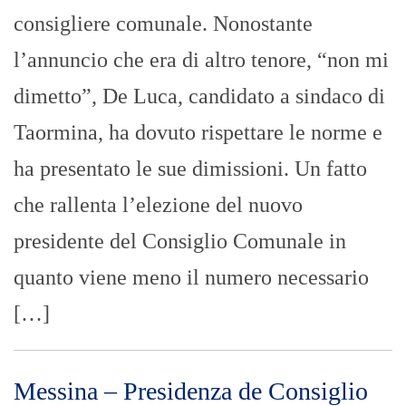
risposta tra Cantello e De Luca
REDAZIONE VDP
- 03/05/2023
Cantello non le manda a dire. Come pochi,
fino ad oggi, il consigliere in odor di
presidenza del Consiglio Comunale, non
accetta critiche, né di essere definito
“traditore” da Cateno De Luca ed in una
nota ripresa da altre testate on line, senza
mezzi termini ridefinisce il concetto di
“tradimento politico” e rinfresca anche la