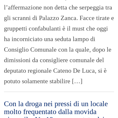
deputato regionale Cateno De Luca, si è
potuto solamente stabilire […]
Con la droga nei pressi di un locale
molto frequentato dalla movida
giovanile. Un 19enne arrestato dai
Carabinieri
REDAZIONE VDP
- 03/05/2023
Nella nottata del 2 maggio 2023, i
Carabinieri dell’Aliquota Operativa della
Compagnia di Taormina hanno arrestato,