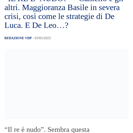
altri. Maggioranza Basile in severa
crisi, così come le strategie di De
Luca. E De Leo…?
REDAZIONE VDP
- 03/05/2023
“Il re è nudo”. Sembra questa
l’affermazione non detta che serpeggia tra
gli scranni di Palazzo Zanca. Facce tirate e
gruppetti confabulanti è il must che oggi
ha incorniciato una seduta lampo di
Consiglio Comunale con la quale, dopo le
dimissioni da consigliere comunale del