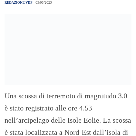
SSD UniMe e la PGS Don Bosco, match
del campionato di serie B di hockey prato.
Davanti ad una bella cornice di pubblico è
andata in scena una gara bella ed
avvincente, durante la quale gli
universitari hanno giocato un buon […]
‘Ndrangheta, maxi blitz: 108 arresti
in tutta Italia
REDAZIONE VDP
- 03/05/2023