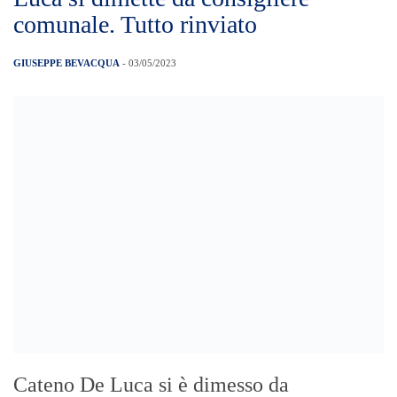
l’annuncio che era di altro tenore, “non mi
dimetto”, De Luca, candidato a sindaco di
Taormina, ha dovuto rispettare le norme e
ha presentato le sue dimissioni. Un fatto
che rallenta l’elezione del nuovo
presidente del Consiglio Comunale in
quanto viene meno il numero necessario
[…]
Messina – Presidenza de Consiglio
Comunale: “10 anni da sindaco a
Messina? Chi è il traditore?”, botta e