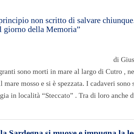
n
U
a
N
z
I
i
V
principio non scritto di salvare chiunque
o
E
il giorno della Memoria”
n
R
a
S
l
I
e
T
A
’
di Giu
I
anti sono morti in mare al largo di Cutro , ne
N
C
l mare mosso e si è spezzata. I cadaveri sono s
H
I
gia in località “Steccato” . Tra di loro anche 
E
S
T
E
E
R
E
, la Sardegna si muove e impugna la l
P