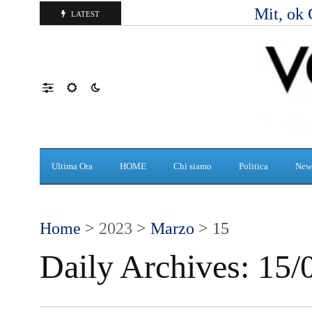
Mit, ok 
LATEST
Ultima Ora
HOME
Chi siamo
Politica
New
Home
>
2023
>
Marzo
> 15
Daily Archives:
15/