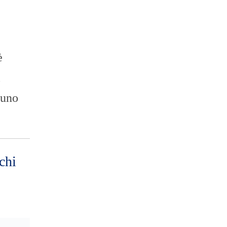
è
i
 uno
chi