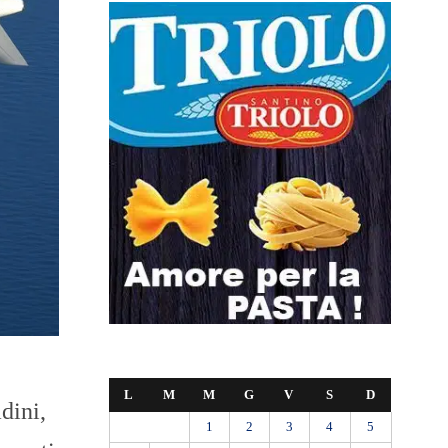
L
M
M
G
V
S
D
dini,
1
2
3
4
5