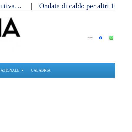
ecutiva…
Ondata di caldo per altri 10 gi
NAZIONALE
CALABRIA