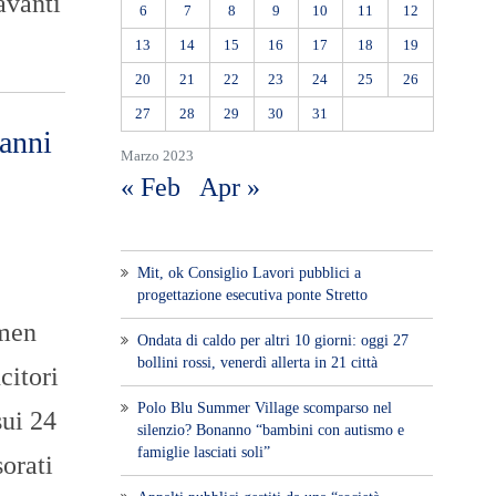
avanti
6
7
8
9
10
11
12
13
14
15
16
17
18
19
20
21
22
23
24
25
26
27
28
29
30
31
 anni
Marzo 2023
« Feb
Apr »
Mit, ok Consiglio Lavori pubblici a
progettazione esecutiva ponte Stretto
rmen
Ondata di caldo per altri 10 giorni: oggi 27
bollini rossi, venerdì allerta in 21 città
citori
Polo Blu Summer Village scomparso nel
sui 24
silenzio? Bonanno “bambini con autismo e
famiglie lasciati soli”
orati