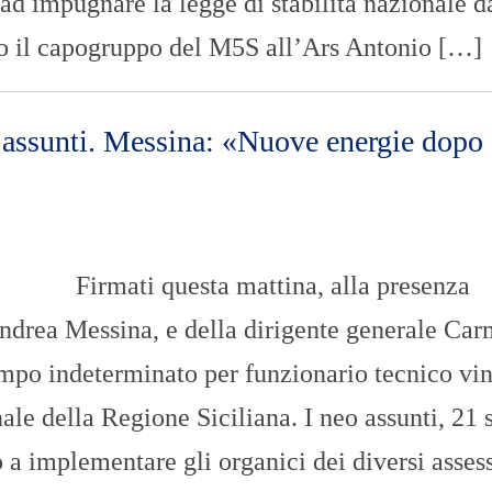
 ad impugnare la legge di stabilità nazionale d
no il capogruppo del M5S all’Ars Antonio […]
 assunti. Messina: «Nuove energie dopo
Firmati questa mattina, alla presenza
Andrea Messina, e della dirigente generale Ca
empo indeterminato per funzionario tecnico vin
le della Regione Siciliana. I neo assunti, 21 
 a implementare gli organici dei diversi assess