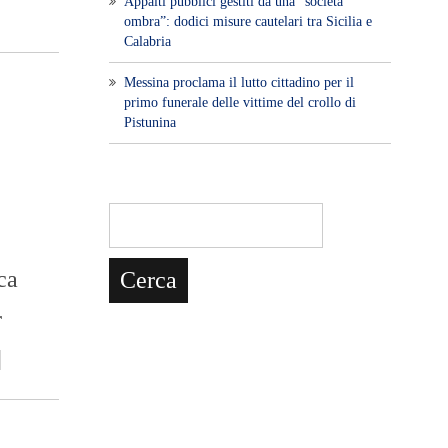
Appalti pubblici gestiti da una “società
ombra”: dodici misure cautelari tra Sicilia e
Calabria
Messina proclama il lutto cittadino per il
primo funerale delle vittime del crollo di
Pistunina
ca
r
]