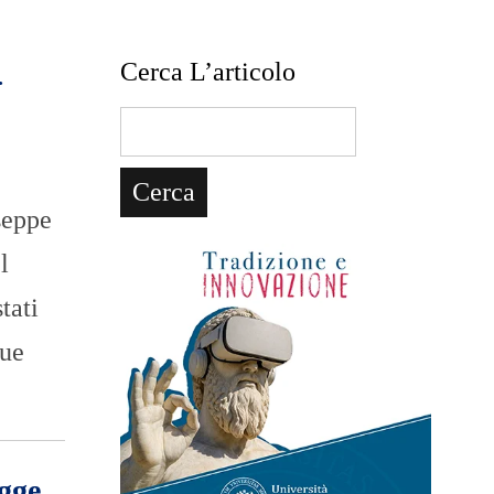
.
Cerca L’articolo
seppe
l
tati
due
egge