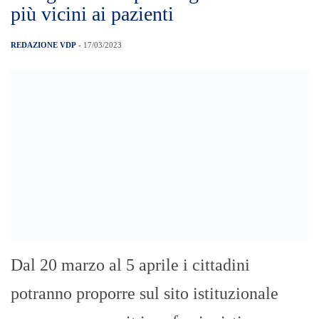
andranno in nomination MESSINA (17
mar) – Un riconoscimento pensato per chi
ogni giorno dedica il proprio tempo a
salvare vite, curare gli ammalati, stare
vicino ai pazienti, non solo dal […]
Biblioteca Regionale di Messina –
Giornata Mondiale della Poesia. In
ricordo di Franz Riccobono – 21
marzo 2023, ore 17
REDAZIONE VDP
- 17/03/2023