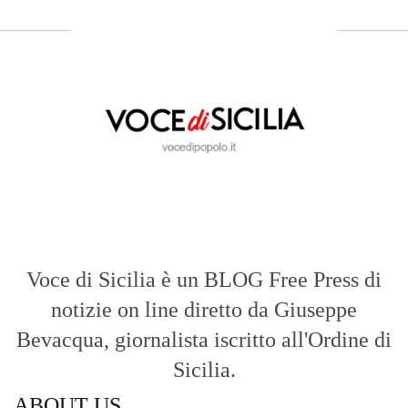
Sicilia
.
- LA STORIA -
Nasce nel 2017 come trasmissione tv di
inchiesta in onda su TirrenoSat.
Voce di Sicilia
Con un taglio editoriale moderno e
radicato sul campo, il sito offre una lettura
attenta delle dinamiche locali, portando in
primo piano la cronaca, la politica e gli
eventi che animano il territorio.