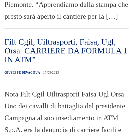
Policlinico – ANAAO ASSOMED:
mancato incontro tra le parti
interessate “preoccupa
estremamente”
REDAZIONE VDP
- 17/03/2023