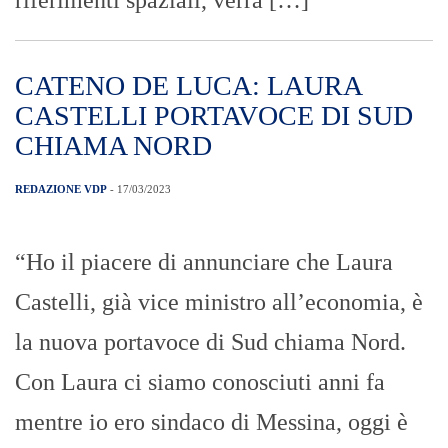
importanti sfide da portare avanti, a
maggio ci saranno […]
Parcheggio interscambio viale
Europa, la Uil-Fpl scende in campo
“Penalizza lavoratori e utenti”
REDAZIONE VDP
- 17/03/2023
Un nuovo “no” al parcheggio di
interscambio a pagamento di viale Europa
si aggiunge al coro delle critiche, che