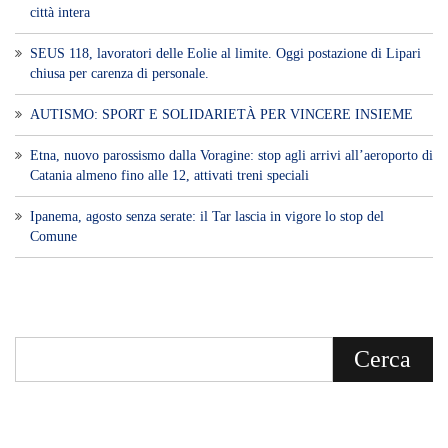
Voce di Sicilia è un BLOG Free Press di
notizie on line diretto da Giuseppe
Bevacqua, giornalista iscritto all'Ordine di
Sicilia.
ABOUT US
Voce di Sicilia: L’Informazione dal
Cuore del Territorio
vocedipopolo.it
è la porta d’accesso a
Voce di Sicilia
, il blog di news online
diretto da
Giuseppe Bevacqua
. Un punto
di riferimento essenziale per chi cerca
un’informazione rapida, chiara e senza
filtri sui fatti di
Messina
e dell’intera