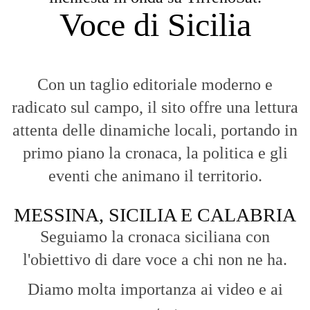
HOME
BLOG
FAQ
CONTACT US
MODULE
© Copyright 2016 - VOCEDIPOPOLO. All Rights Reserved - PEC:
bevacquagiuseppe64@pec.it