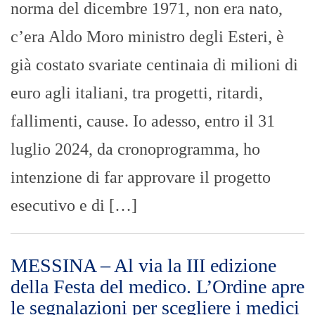
esecutivo e di […]
MESSINA – Al via la III edizione
della Festa del medico. L’Ordine apre
le segnalazioni per scegliere i medici
più vicini ai pazienti
REDAZIONE VDP
- 17/03/2023
Dal 20 marzo al 5 aprile i cittadini
potranno proporre sul sito istituzionale
www.omceo.me.it i professionisti con
maggiore capacità di ascolto: i più votati