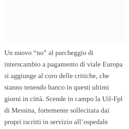
Nota Filt Cgil Uiltrasporti Faisa Ugl Orsa
Uno dei cavalli di battaglia del presidente
Campagna al suo insediamento in ATM
S.p.A. era la denuncia di carriere facili e
pilotate consumatesi con la precedente
direzione aziendale di “Accorintiana”
memoria. Il Presidente che fino a ieri
denunciava dai talk show cittadini il
presunto salto di parametro di […]
I 150 medici e Sanitari del