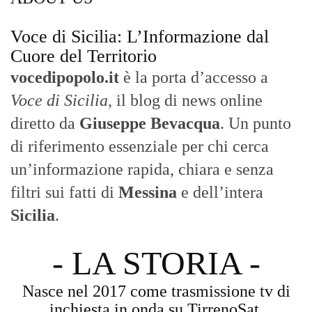
MESSINA, SICILIA E CALABRIA
Seguiamo la cronaca siciliana con
l'obiettivo di dare voce a chi non ne ha.
Diamo molta importanza ai video e ai
reportage.
La Nostra Filosofia
Aggiornamenti tempestivi:
Notizie in tempo reale per restare sempre
connessi con la realtà dello Stretto e della regione.
Analisi e territorio:
La direzione di Giuseppe Bevacqua garantisce un
punto di vista incisivo, vicino ai cittadini e alle loro istanze.
Fruizione agile:
Una piattaforma pensata per una lettura veloce e
diretta delle notizie quotidiane.