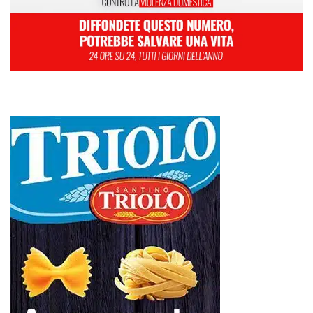
Marzo 2023
« Feb
Apr »
L’ultimo abbraccio di Messina ad Alessandra Frazzica: il dolore di una
città intera
SEUS 118, lavoratori delle Eolie al limite. Oggi postazione di Lipari
chiusa per carenza di personale.
AUTISMO: SPORT E SOLIDARIETÀ PER VINCERE INSIEME
Etna, nuovo parossismo dalla Voragine: stop agli arrivi all’aeroporto di
Catania almeno fino alle 12, attivati treni speciali
Ipanema, agosto senza serate: il Tar lascia in vigore lo stop del
Comune