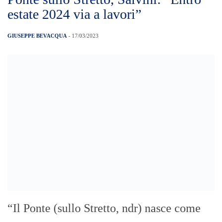
estate 2024 via a lavori”
GIUSEPPE BEVACQUA
- 17/03/2023
“Il Ponte (sullo Stretto, ndr) nasce come
norma del dicembre 1971, non era nato,
c’era Aldo Moro ministro degli Esteri, è
già costato svariate centinaia di milioni di
euro agli italiani, tra progetti, ritardi,
fallimenti, cause. Io adesso, entro il 31
luglio 2024, da cronoprogramma, ho
intenzione di far approvare il progetto