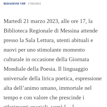
CATENO DE LUCA: LAURA
CASTELLI PORTAVOCE DI SUD
CHIAMA NORD
REDAZIONE VDP
- 17/03/2023
“Ho il piacere di annunciare che Laura
Castelli, già vice ministro all’economia, è
la nuova portavoce di Sud chiama Nord.
Con Laura ci siamo conosciuti anni fa
mentre io ero sindaco di Messina, oggi è
bello accoglierla nella nostra grande
comunità di Sud chiama Nord. Abbiamo