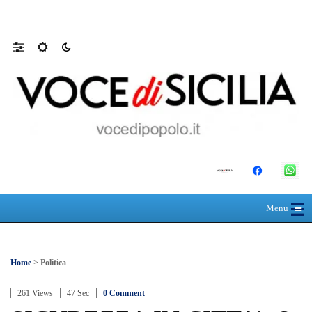
L’ultimo abbraccio di Messina ad Alessandra
☰
≡
Menu
Home
>
Politica
261 Views
47 Sec
0 Comment