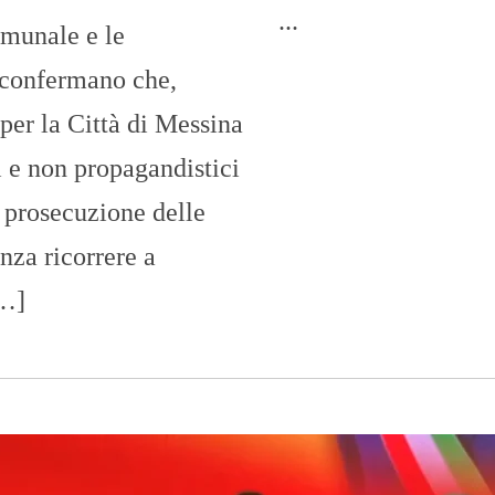
O
...
munale e le
R
T
A
 confermano che,
G
E
 per la Città di Messina
S
i e non propagandistici
p
o
a prosecuzione delle
r
t
nza ricorrere a
T
[…]
I
R
R
E
N
O