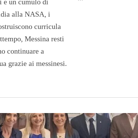
ci e un cumulo di
idia alla NASA, i
ostruiscono curricula
attempo, Messina resti
no continuare a
ua grazie ai messinesi.