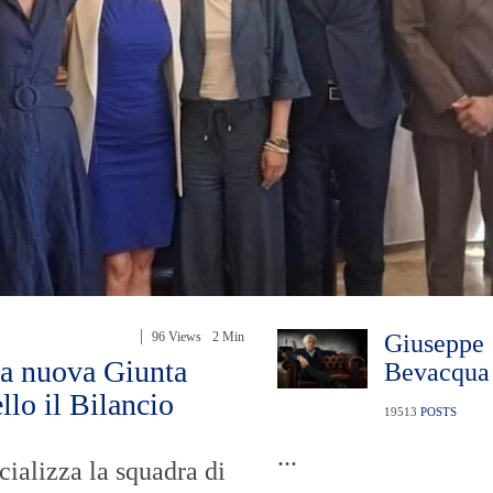
96 Views
2 Min
Giuseppe
la nuova Giunta
Bevacqua
llo il Bilancio
19513
POSTS
...
cializza la squadra di