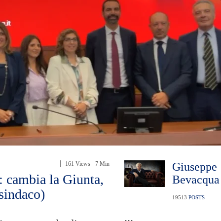
161 Views
7 Min
Giuseppe
: cambia la Giunta,
Bevacqua
esindaco)
19513
POSTS
...