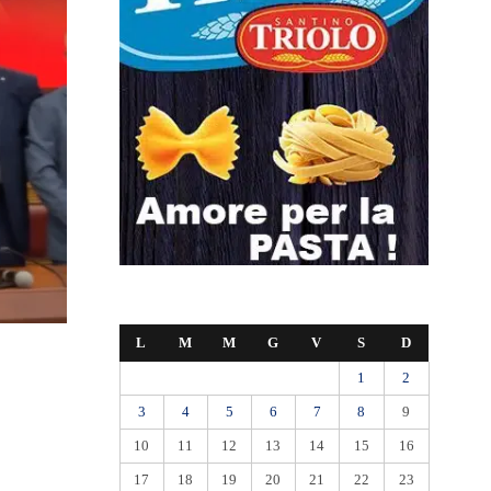
L
M
M
G
V
S
D
1
2
3
4
5
6
7
8
9
10
11
12
13
14
15
16
17
18
19
20
21
22
23