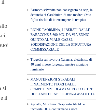
il
Farmaco salvavita non consegnato da Asp, la
denuncia ai Carabinieri di una madre: «Mio
figlio rischia di interrompere la terapia»
ello
RIONE TAORMINA, LIBERATI DALLE
ci,
BARACCHE 5.600 MQ: DA VIA ENNIO
QUINTO AL VIALE GAZZI.
suoi
SODDISFAZIONE DELLA STRUTTURA
COMMISSARIALE
Tragedia sul lavoro a Calanna, elettricista di
40 anni muore folgorato mentre monta le
luminarie
MANUTENZIONI STRADALI
FINALMENTE FUORI DALLE
 si
COMPETENZE DI AMAM. DOPO OLTRE
DUE ANNI DI INEFFICIENZA ASSOLUTA.
e il
​Appalti, Musolino: “Rapporto ANAC e
inchiesta DDA confermano i rischi.