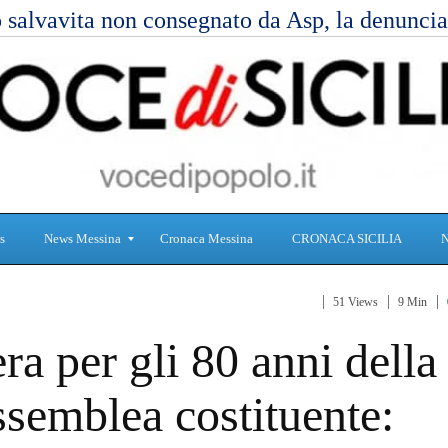
 salvavita non consegnato da Asp, la denunc
s
News Messina
Cronaca Messina
CRONACA SICILIA
51 Views
9 Min
S
C
ra per gli 80 anni della
a
r
n
o
i
n
ssemblea costituente:
t
a
à
c
a