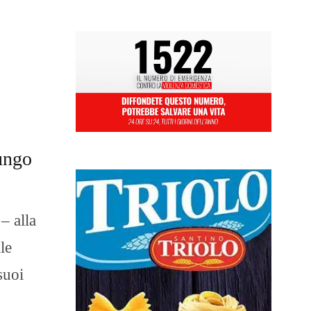
Lungo
– alla
le
suoi