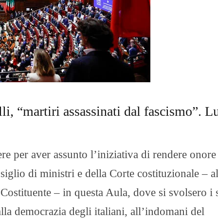
O
R
T
A
G
E
S
p
o
r
t
lli, “martiri assassinati dal fascismo”. 
T
I
R
R
re per aver assunto l’iniziativa di rendere onore 
E
N
iglio di ministri e della Corte costituzionale – al
O
ostituente – in questa Aula, dove si svolsero i 
alla democrazia degli italiani, all’indomani del