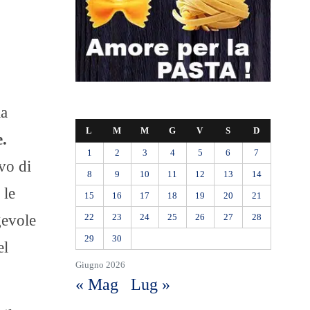
la
L
M
M
G
V
S
D
e.
1
2
3
4
5
6
7
vo di
8
9
10
11
12
13
14
 le
15
16
17
18
19
20
21
gevole
22
23
24
25
26
27
28
29
30
el
Giugno 2026
« Mag
Lug »