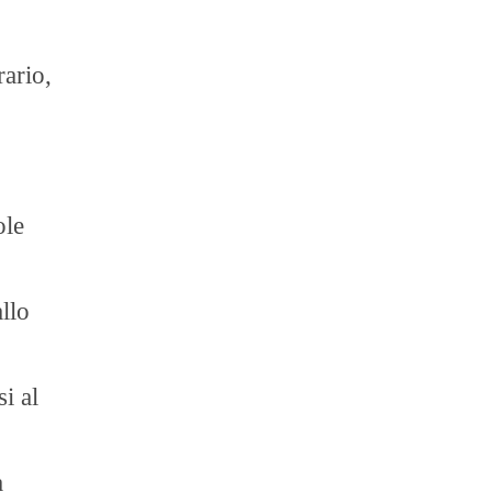
rario,
ole
allo
i al
a