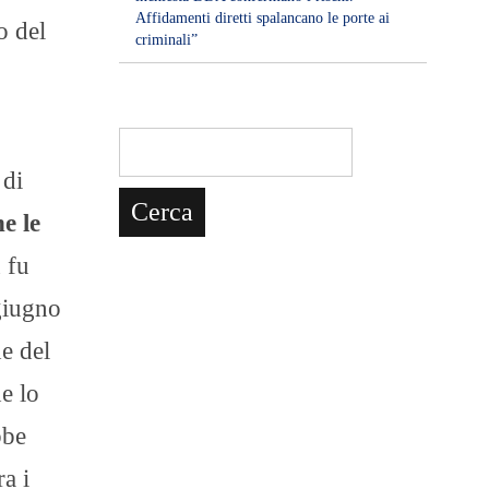
Affidamenti diretti spalancano le porte ai
o del
criminali”
 di
e le
 fu
 giugno
he del
e lo
bbe
ra i