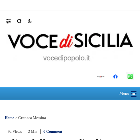
Mit, ok Consiglio Lavori pubblici a progett
☰
≡
Menu
Home
>
Cronaca Messina
92 Views
2 Min
0 Comment