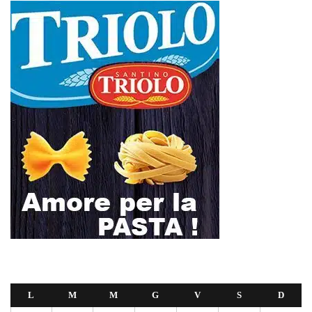
L
M
M
G
V
S
D
1
2
3
4
5
6
7
8
9
10
11
12
13
14
15
16
17
18
19
20
21
22
23
24
25
26
27
28
29
30
Giugno 2026
« Mag
Lug »
Domani dalle 10, al Policlinico di Messina, la camera ardente per
Alessandra Frazzica