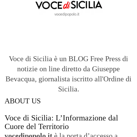
ABOUT US
Voce di Sicilia: L’Informazione dal
Cuore del Territorio
vocedipopolo.it
è la porta d’accesso a
Voce di Sicilia
, il blog di news online
diretto da
Giuseppe Bevacqua
. Un punto
di riferimento essenziale per chi cerca
un’informazione rapida, chiara e senza
filtri sui fatti di
Messina
e dell’intera
Sicilia
.
- LA STORIA -