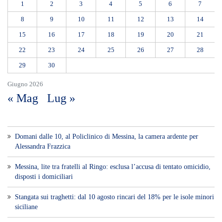
Messina, lite tra fratelli al Ringo: esclusa l’accusa di tentato omicidio,
disposti i domiciliari
Stangata sui traghetti: dal 10 agosto rincari del 18% per le isole minori
siciliane
Comune di Messina, scontro totale con i sindacati: depositata
l’opposizione al Tribunale del Lavoro
Venerdì al Duomo l’ultimo saluto ad Alessandra Frazzica, Messina
proclama il lutto cittadino