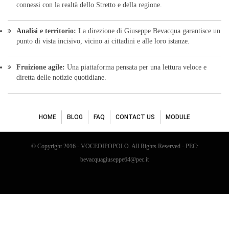
bevacquagiuseppe64@pec.it