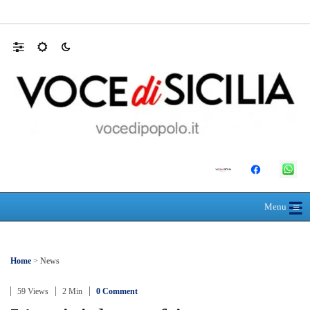
Domani dalle 10, al Policlinico di Messina, 
☰
≡
Menu
Home
>
News
59 Views
2 Min
0 Comment