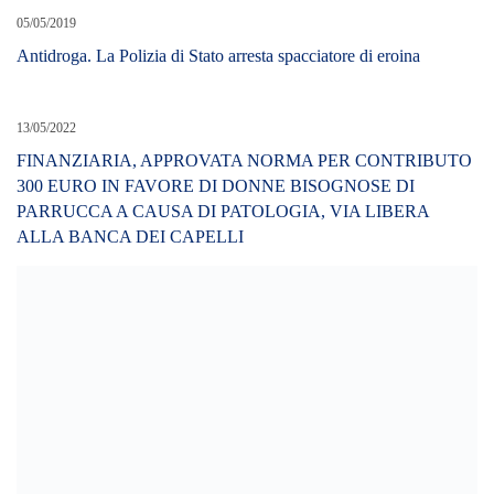
05/05/2019
Antidroga. La Polizia di Stato arresta spacciatore di eroina
13/05/2022
FINANZIARIA, APPROVATA NORMA PER CONTRIBUTO
300 EURO IN FAVORE DI DONNE BISOGNOSE DI
PARRUCCA A CAUSA DI PATOLOGIA, VIA LIBERA
ALLA BANCA DEI CAPELLI
20/10/2018
FOTO Maltempo: Coldiretti, in Sicilia danni per milioni di euro .
Incuria nella gestione del territorio