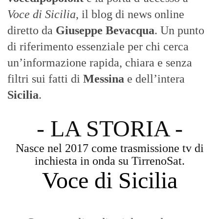
Nasce nel 2017 come trasmissione tv di
inchiesta in onda su TirrenoSat.
Voce di Sicilia
Con un taglio editoriale moderno e
radicato sul campo, il sito offre una lettura
attenta delle dinamiche locali, portando in
primo piano la cronaca, la politica e gli
eventi che animano il territorio.
MESSINA, SICILIA E CALABRIA
Seguiamo la cronaca siciliana con
l'obiettivo di dare voce a chi non ne ha.