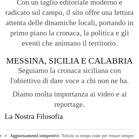
Diamo molta importanza ai video e ai
reportage.
La Nostra Filosofia
Aggiornamenti tempestivi:
Notizie in tempo reale per restare sempre
connessi con la realtà dello Stretto e della regione.
Analisi e territorio:
La direzione di Giuseppe Bevacqua garantisce un
punto di vista incisivo, vicino ai cittadini e alle loro istanze.
Fruizione agile:
Una piattaforma pensata per una lettura veloce e
diretta delle notizie quotidiane.
HOME
BLOG
FAQ
CONTACT US
MODULE
© Copyright 2016 - VOCEDIPOPOLO. All Rights Reserved - PEC: